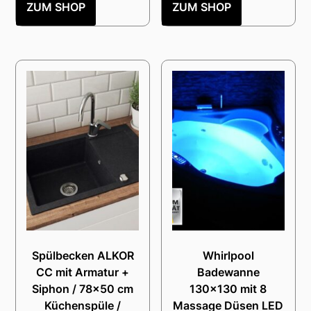
ZUM SHOP
ZUM SHOP
Spülbecken ALKOR
Whirlpool
CC mit Armatur +
Badewanne
Siphon / 78×50 cm
130×130 mit 8
Küchenspüle /
Massage Düsen LED