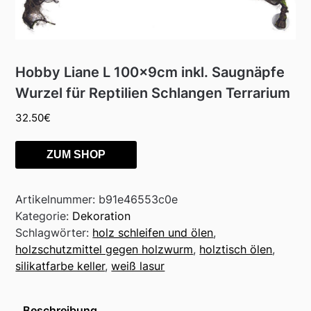
Hobby Liane L 100x9cm inkl. Saugnäpfe
Wurzel für Reptilien Schlangen Terrarium
32.50
€
ZUM SHOP
Artikelnummer:
b91e46553c0e
Kategorie:
Dekoration
Schlagwörter:
holz schleifen und ölen
,
holzschutzmittel gegen holzwurm
,
holztisch ölen
,
silikatfarbe keller
,
weiß lasur
Beschreibung