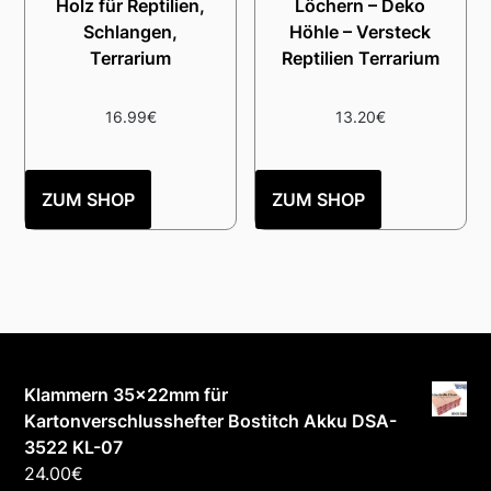
Holz für Reptilien,
Löchern – Deko
Schlangen,
Höhle – Versteck
Terrarium
Reptilien Terrarium
16.99
€
13.20
€
ZUM SHOP
ZUM SHOP
Klammern 35×22mm für
Kartonverschlusshefter Bostitch Akku DSA-
3522 KL-07
24.00
€