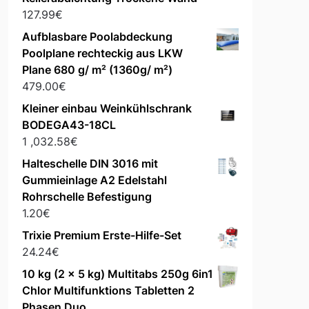
127.99
€
Aufblasbare Poolabdeckung
Poolplane rechteckig aus LKW
Plane 680 g/ m² (1360g/ m²)
479.00
€
Kleiner einbau Weinkühlschrank
BODEGA43-18CL
1 ,032.58
€
Halteschelle DIN 3016 mit
Gummieinlage A2 Edelstahl
Rohrschelle Befestigung
1.20
€
Trixie Premium Erste-Hilfe-Set
24.24
€
10 kg (2 x 5 kg) Multitabs 250g 6in1
Chlor Multifunktions Tabletten 2
Phasen Duo