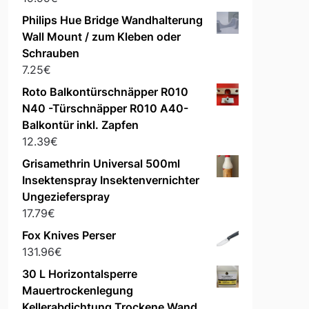
Philips Hue Bridge Wandhalterung
Wall Mount / zum Kleben oder
Schrauben
7.25
€
Roto Balkontürschnäpper R010
N40 -Türschnäpper R010 A40-
Balkontür inkl. Zapfen
12.39
€
Grisamethrin Universal 500ml
Insektenspray Insektenvernichter
Ungezieferspray
17.79
€
Fox Knives Perser
131.96
€
l,
30 L Horizontalsperre
Mauertrockenlegung
Kellerabdichtung Trockene Wand