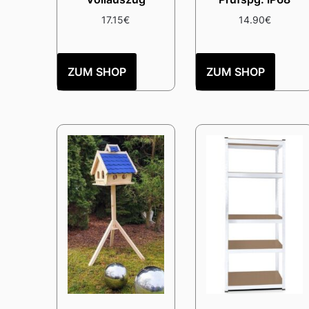
17.15
€
14.90
€
ZUM SHOP
ZUM SHOP