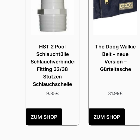
HST 2 Pool
The Doog Walkie
Schlauchtülle
Belt – neue
Schlauchverbinder
Version –
Fitting 32/38
Gürteltasche
Stutzen
Schlauchschelle
9.85
€
31.99
€
ZUM SHOP
ZUM SHOP