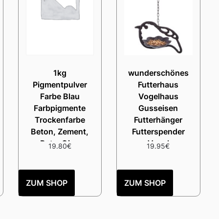
1kg
wunderschönes
Pigmentpulver
Futterhaus
Farbe Blau
Vogelhaus
Farbpigmente
Gusseisen
Trockenfarbe
Futterhänger
Beton, Zement,
Futterspender
Putz, Gips
Vogel
19.80
€
19.95
€
ZUM SHOP
ZUM SHOP