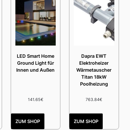
LED Smart Home
Dapra EWT
Ground Light für
Elektroheizer
Innen und Außen
Wärmetauscher
Titan 18kW
Poolheizung
141.65
€
763.84
€
ZUM SHOP
ZUM SHOP