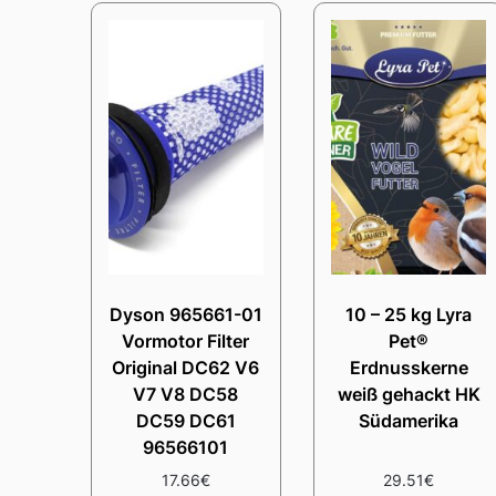
Dyson 965661-01
10 – 25 kg Lyra
Vormotor Filter
Pet®
Original DC62 V6
Erdnusskerne
V7 V8 DC58
weiß gehackt HK
DC59 DC61
Südamerika
96566101
17.66
€
29.51
€