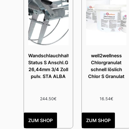
Wandschlauchhalter
well2wellness
Status S Anschl.G
Chlorgranulat
26,44mm 3/4 Zoll
schnell löslich
pulv. STA ALBA
Chlor S Granulat
244.50
€
16.54
€
ZUM SHOP
ZUM SHOP