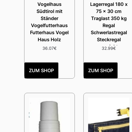
Vogelhaus
Lagerregal 180 x
Südtirol mit
75 x 30 cm
Ständer
Traglast 350 kg
Vogelfutterhaus
Regal
Futterhaus Vogel
Schwerlastregal
Haus Holz
Steckregal
verzinkt
36.07
€
32.99
€
ZUM SHOP
ZUM SHOP