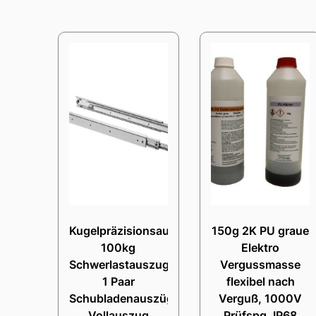
Kugelpräzisionsauszug
150g 2K PU graue
100kg
Elektro
Schwerlastauszug
Vergussmasse
1 Paar
flexibel nach
Schubladenauszüge
Verguß, 1000V
Vollauszug
Prüfspg. IP68