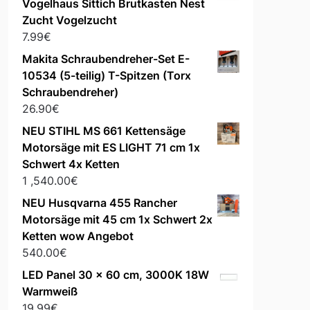
Vogelhaus Sittich Brutkasten Nest
Zucht Vogelzucht
7.99
€
Makita Schraubendreher-Set E-
10534 (5-teilig) T-Spitzen (Torx
Schraubendreher)
26.90
€
NEU STIHL MS 661 Kettensäge
Motorsäge mit ES LIGHT 71 cm 1x
Schwert 4x Ketten
1 ,540.00
€
NEU Husqvarna 455 Rancher
Motorsäge mit 45 cm 1x Schwert 2x
Ketten wow Angebot
540.00
€
LED Panel 30 x 60 cm, 3000K 18W
Warmweiß
19.99
€