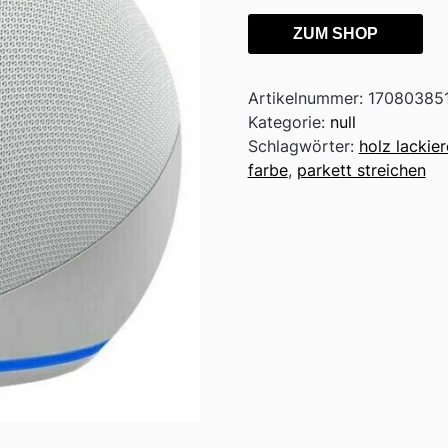
ZUM SHOP
Artikelnummer:
170803851
Kategorie:
null
Schlagwörter:
holz lackie
farbe
,
parkett streichen