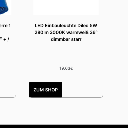
rre 1
LED Einbauleuchte Diled 5W
280lm 3000K warmweiß 36°
 + /
dimmbar starr
19.63
€
ZUM SHOP