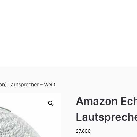
on) Lautsprecher – Weiß
Amazon Echo
Lautsprech
27.80
€