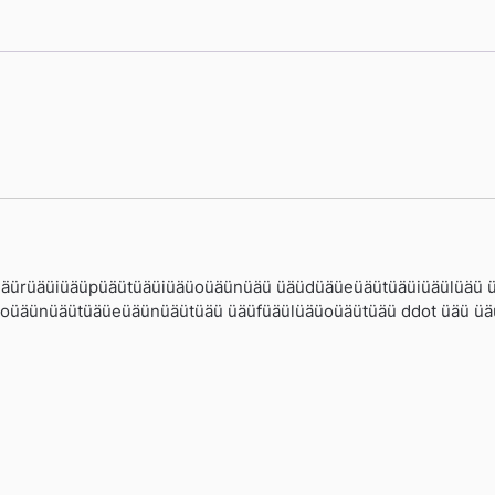
cüäürüäüiüäüpüäütüäüiüäüoüäünüäü üäüdüäüeüäütüäüiüäülüäü
oüäünüäütüäüeüäünüäütüäü üäüfüäülüäüoüäütüäü ddot üäü üä