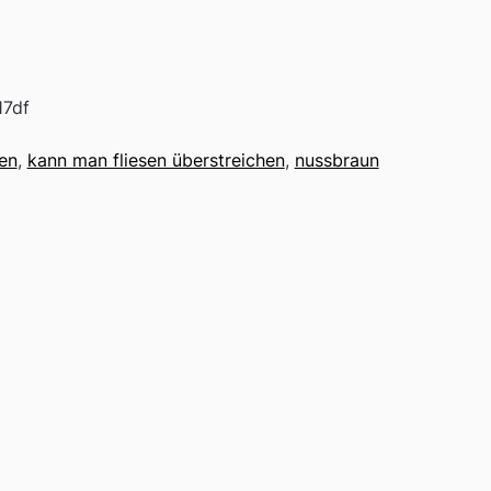
7df
ren
,
kann man fliesen überstreichen
,
nussbraun