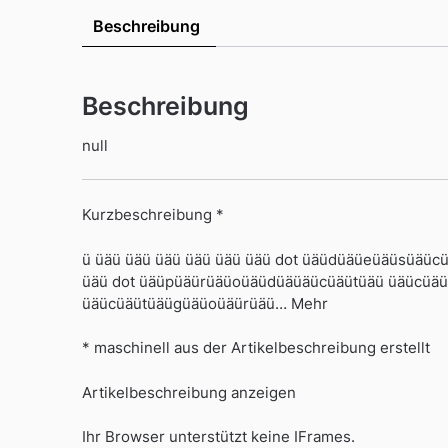
Beschreibung
Beschreibung
null
Kurzbeschreibung *
ü üäü üäü üäü üäü üäü üäü dot üäüdüäüeüäüsüäü
üäü dot üäüpüäürüäüoüäüdüäüäücüäütüäü üäücüäü
üäücüäütüäügüäüoüäürüäü… Mehr
* maschinell aus der Artikelbeschreibung erstellt
Artikelbeschreibung anzeigen
Ihr Browser unterstützt keine IFrames.