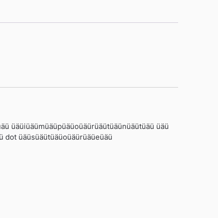
 üäü üäüiüäümüäüpüäüoüäürüäütüäünüäütüäü üäü
ü dot üäüsüäütüäüoüäürüäüeüäü