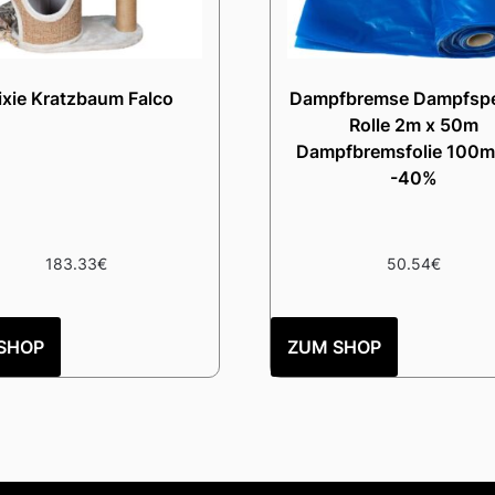
ixie Kratzbaum Falco
Dampfbremse Dampfspe
Rolle 2m x 50m
Dampfbremsfolie 100m²
-40%
183.33
€
50.54
€
SHOP
ZUM SHOP