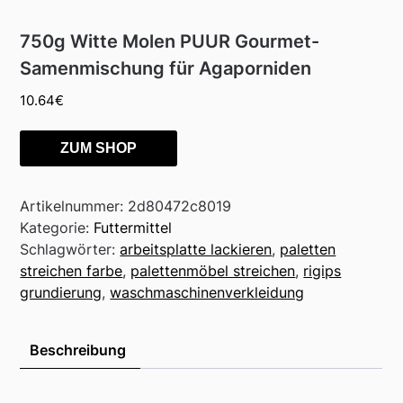
750g Witte Molen PUUR Gourmet-
Samenmischung für Agaporniden
10.64
€
ZUM SHOP
Artikelnummer:
2d80472c8019
Kategorie:
Futtermittel
Schlagwörter:
arbeitsplatte lackieren
,
paletten
streichen farbe
,
palettenmöbel streichen
,
rigips
grundierung
,
waschmaschinenverkleidung
Beschreibung