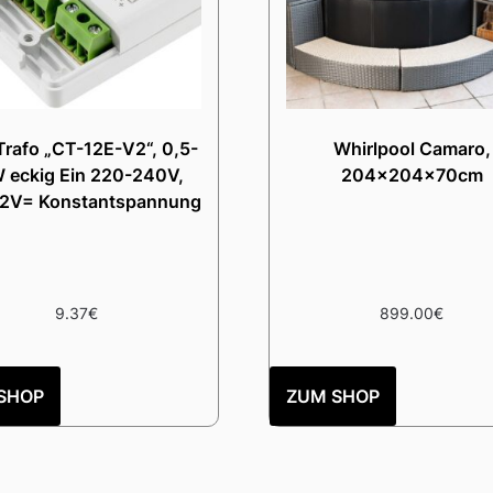
rafo „CT-12E-V2“, 0,5-
Whirlpool Camaro,
 eckig Ein 220-240V,
204x204x70cm
12V= Konstantspannung
9.37
€
899.00
€
SHOP
ZUM SHOP