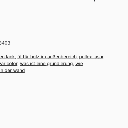
3403
en lack
,
öl für holz im außenbereich
,
pullex lasur
,
varicolor
,
was ist eine grundierung
,
wie
n der wand