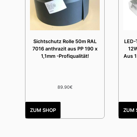
Sichtschutz Rolle 50m RAL
LED-T
7016 anthrazit aus PP 190 x
12W
1,1mm -Profiqualität!
Aus 
89.90
€
ZUM SHOP
ZUM 