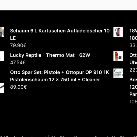
Schaum 6 L Kartuschen Aufladelöscher 10
18
LE
18
79.90
€
33
Lucky Reptile - Thermo Mat - 62W
Ott
47.54
€
Übe
22
Otto Spar Set: Pistole + Ottopur OP 910 1K
Pistolenschaum 12 x 750 ml + Cleaner
Bo
89.00
€
120
Par
106