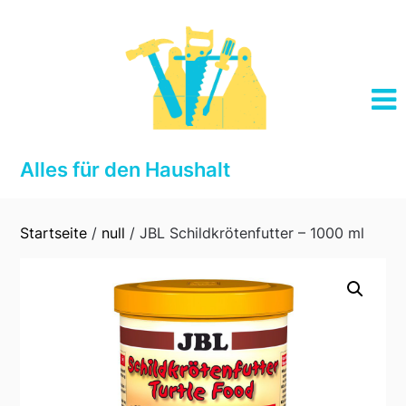
Skip
to
content
Alles für den Haushalt
Startseite
/
null
/ JBL Schildkrötenfutter – 1000 ml