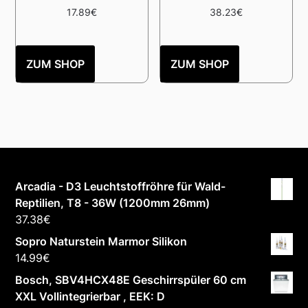
17.89
€
38.23
€
ZUM SHOP
ZUM SHOP
Arcadia - D3 Leuchtstoffröhre für Wald-
Reptilien, T8 - 36W (1200mm 26mm)
37.38
€
Sopro Naturstein Marmor Silikon
14.99
€
Bosch, SBV4HCX48E Geschirrspüler 60 cm
XXL Vollintegrierbar , EEK: D