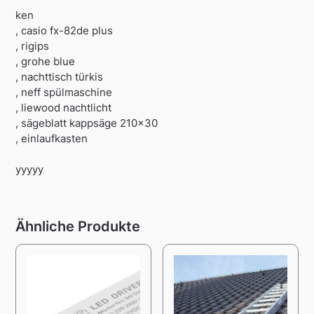
ken
, casio fx-82de plus
, rigips
, grohe blue
, nachttisch türkis
, neff spülmaschine
, liewood nachtlicht
, sägeblatt kappsäge 210×30
, einlaufkasten
yyyyy
Ähnliche Produkte