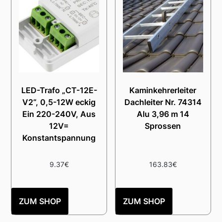
LED-Trafo „CT-12E-
Kaminkehrerleiter
V2“, 0,5-12W eckig
Dachleiter Nr. 74314
Ein 220-240V, Aus
Alu 3,96 m 14
12V=
Sprossen
Konstantspannung
9.37
€
163.83
€
ZUM SHOP
ZUM SHOP