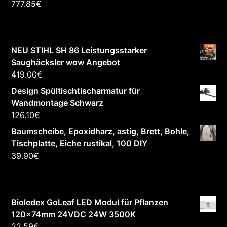
777.85
€
NEU STIHL SH 86 Leistungsstarker
Saughäcksler wow Angebot
419.00
€
Design Spültischtischarmatur für
Wandmontage Schwarz
126.10
€
Baumscheibe, Epoxidharz, astig, Brett, Bohle,
Tischplatte, Eiche rustikal, 100 DIY
39.90
€
Bioledex GoLeaf LED Modul für Pflanzen
120x74mm 24VDC 24W 3500K
22.59
€