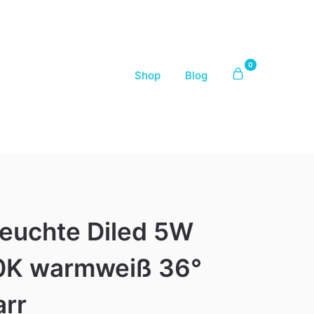
0
Shop
Blog
leuchte Diled 5W
0K warmweiß 36°
arr