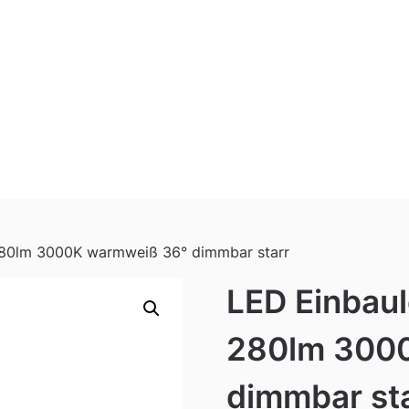
280lm 3000K warmweiß 36° dimmbar starr
LED Einbau
280lm 300
dimmbar st