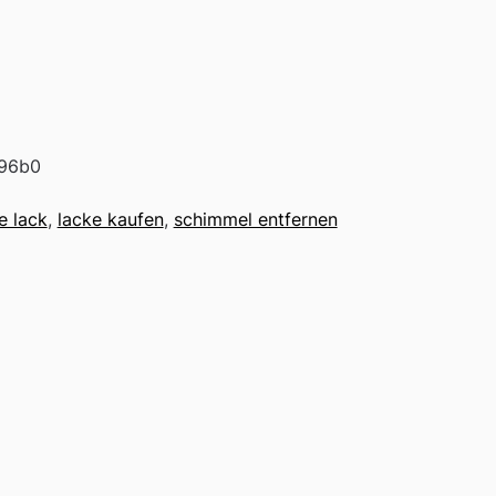
96b0
e lack
,
lacke kaufen
,
schimmel entfernen