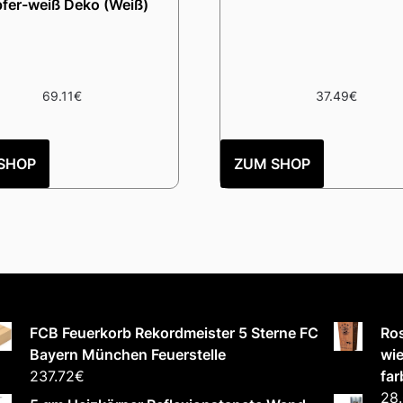
fer-weiß Deko (Weiß)
69.11
€
37.49
€
SHOP
ZUM SHOP
FCB Feuerkorb Rekordmeister 5 Sterne FC
Ros
Bayern München Feuerstelle
wie
237.72
€
far
28