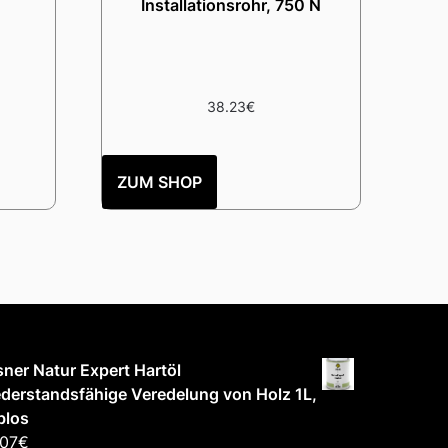
Installationsrohr, 750 N
38.23
€
ZUM SHOP
ner Natur Expert Hartöl
derstandsfähige Veredelung von Holz 1L,
blos
.07
€