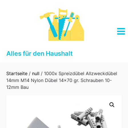
Skip
to
content
Alles für den Haushalt
Startseite
/
null
/ 1000x Spreizdübel Allzweckdübel
14mm M14 Nylon Dübel 14×70 gr. Schrauben 10-
12mm Bau