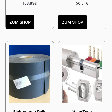
163.83
€
50.54
€
ZUM SHOP
ZUM SHOP
Sichtschutz Rolle
VisorTech