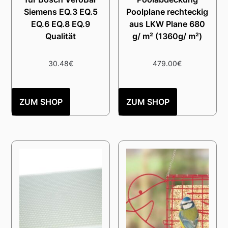
Siemens EQ.3 EQ.5
Poolplane rechteckig
EQ.6 EQ.8 EQ.9
aus LKW Plane 680
Qualität
g/ m² (1360g/ m²)
30.48
€
479.00
€
ZUM SHOP
ZUM SHOP