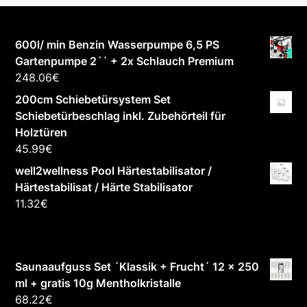
600l/ min Benzin Wasserpumpe 6,5 PS
Gartenpumpe 2´´ + 2x Schlauch Premium
248.06
€
200cm Schiebetürsystem Set
Schiebetürbeschlag inkl. Zubehörteil für
Holztüren
45.99
€
well2wellness Pool Härtestabilisator /
Härtestabilisat / Härte Stabilisator
11.32
€
Saunaaufguss Set ´Klassik + Frucht´ 12 x 250
ml + gratis 10g Mentholkristalle
68.22
€