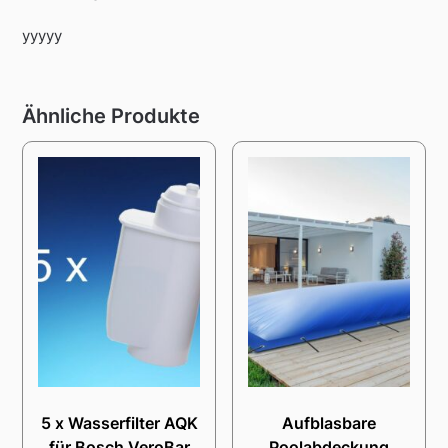
yyyyy
Ähnliche Produkte
5 x Wasserfilter AQK
Aufblasbare
für Bosch VeroBar
Poolabdeckung