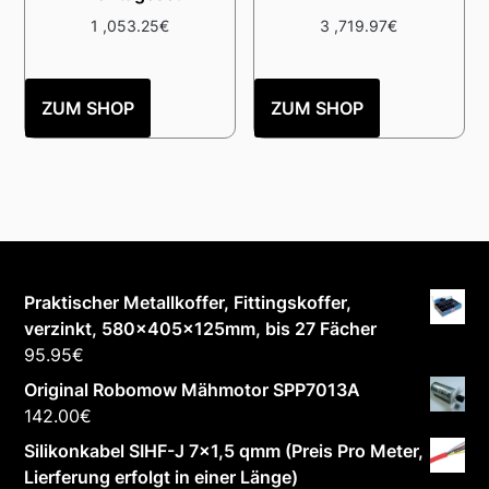
1 ,053.25
€
3 ,719.97
€
ZUM SHOP
ZUM SHOP
Praktischer Metallkoffer, Fittingskoffer,
verzinkt, 580x405x125mm, bis 27 Fächer
95.95
€
Original Robomow Mähmotor SPP7013A
142.00
€
Silikonkabel SIHF-J 7x1,5 qmm (Preis Pro Meter,
Lierferung erfolgt in einer Länge)