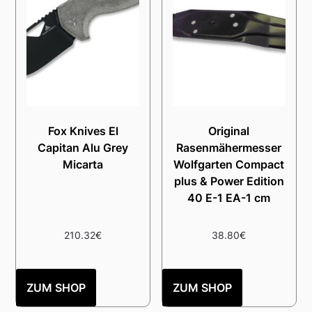
Fox Knives El
Original
Capitan Alu Grey
Rasenmähermesser
Micarta
Wolfgarten Compact
plus & Power Edition
40 E-1 EA-1 cm
210.32
€
38.80
€
ZUM SHOP
ZUM SHOP