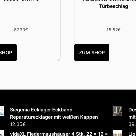
Türbeschlag
87.30
€
15.52
€
SHOP
ZUM SHOP
Siegenia Ecklager Eckband
Des
Reparaturecklager mit weißen Kappen
mi
12.35
€
39
vidaXL Fledermaushäuser 4 Stk. 22 x 12 x
Lio