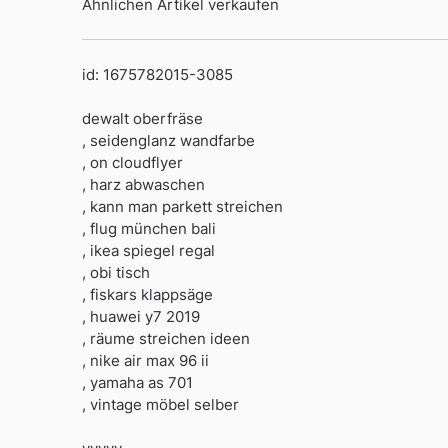
Ähnlichen Artikel verkaufen
id: 1675782015-3085
dewalt oberfräse
, seidenglanz wandfarbe
, on cloudflyer
, harz abwaschen
, kann man parkett streichen
, flug münchen bali
, ikea spiegel regal
, obi tisch
, fiskars klappsäge
, huawei y7 2019
, räume streichen ideen
, nike air max 96 ii
, yamaha as 701
, vintage möbel selber