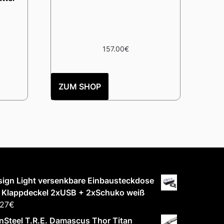
157.00
€
ZUM SHOP
ign Light versenkbare Einbausteckdose
t Klappdeckel 2xUSB + 2xSchuko weiß
.27
€
nSteel T.R.E. Damascus Thor Titan