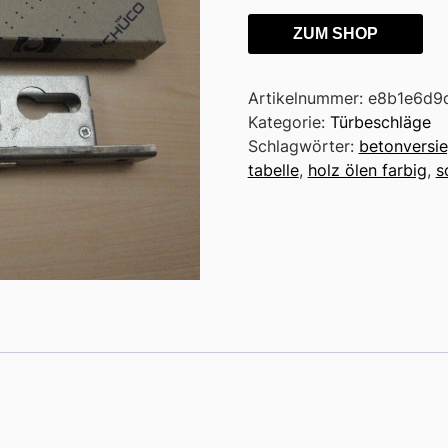
ZUM SHOP
Artikelnummer:
e8b1e6d9
Kategorie:
Türbeschläge
Schlagwörter:
betonversi
tabelle
,
holz ölen farbig
,
s