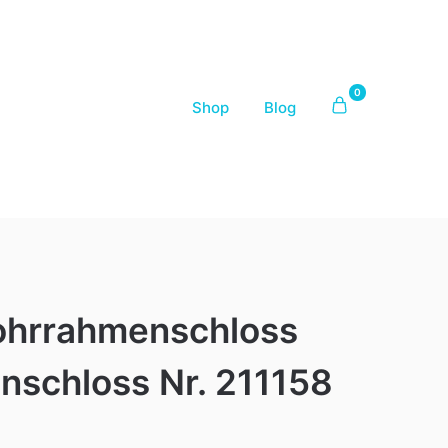
0
Shop
Blog
hrrahmenschloss
enschloss Nr. 211158