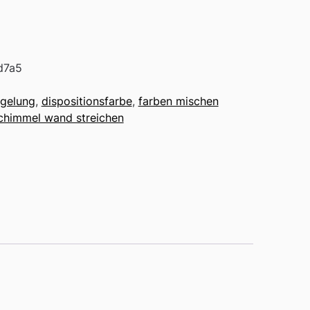
d7a5
egelung
,
dispositionsfarbe
,
farben mischen
chimmel wand streichen