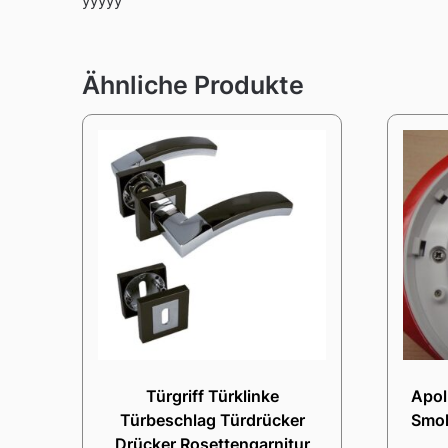
yyyyy
Ähnliche Produkte
Türgriff Türklinke
Apol
Türbeschlag Türdrücker
Smok
Drücker Rosettengarnitur