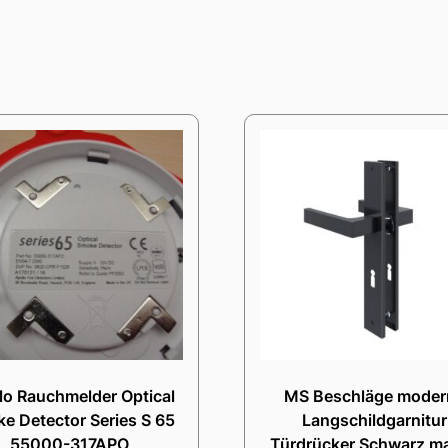
lo Rauchmelder Optical
MS Beschläge moder
e Detector Series S 65
Langschildgarnitur
55000-317APO
Türdrücker Schwarz ma