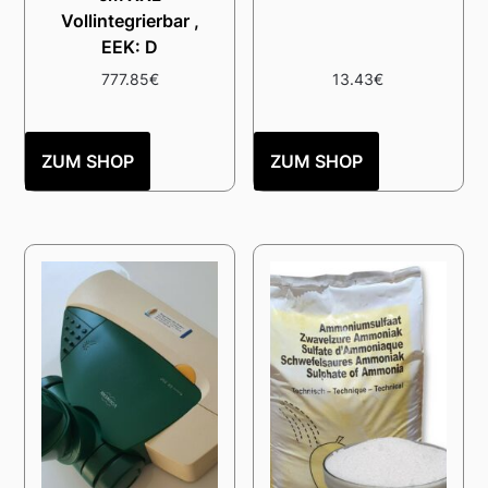
Vollintegrierbar ,
EEK: D
777.85
€
13.43
€
ZUM SHOP
ZUM SHOP