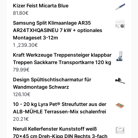
Kizer Feist Micarta Blue
81.80
€
Samsung Split Klimaanlage AR35
AR24TXHQASINEU 7 kW + optionales
Montageset 3-12m
1 ,239.30
€
Kraft Werkzeuge Treppensteiger klappbar
Treppen Sackkarre Transportkarre 120 kg
79.99
€
Design Spültischtischarmatur für
Wandmontage Schwarz
126.10
€
10 - 20 kg Lyra Pet® Streufutter aus der
ALB-MÜHLE Terrassen-Mix schalenfrei
20.21
€
Neruli Kellerfenster Kunststoff weiß
70x45 cm Dreh-Kipp DIN Rechts 3-fach