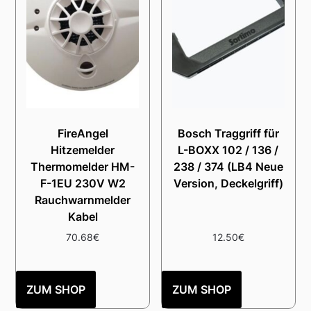
FireAngel
Bosch Traggriff für
Hitzemelder
L-BOXX 102 / 136 /
Thermomelder HM-
238 / 374 (LB4 Neue
F-1EU 230V W2
Version, Deckelgriff)
Rauchwarnmelder
Kabel
70.68
€
12.50
€
ZUM SHOP
ZUM SHOP