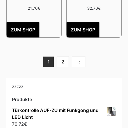
21.70
€
32.70
€
ZUM SHOP
ZUM SHOP
1
2
→
zzzzz
Produkte
Türkontrolle AUF-ZU mit Funkgong und
LED Licht
70.72
€