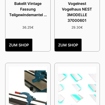
Bakelit Vintage
Vogelnest
Fassung
Vogelhaus NEST
Teilgewindemantel …
3MODELLE
37000601
36.25
€
29.30
€
ZUM SHOP
ZUM SHOP