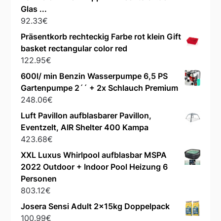
Glas ...
92.33
€
Präsentkorb rechteckig Farbe rot klein Gift
basket rectangular color red
122.95
€
600l/ min Benzin Wasserpumpe 6,5 PS
Gartenpumpe 2´´ + 2x Schlauch Premium
248.06
€
Luft Pavillon aufblasbarer Pavillon,
Eventzelt, AIR Shelter 400 Kampa
423.68
€
XXL Luxus Whirlpool aufblasbar MSPA
2022 Outdoor + Indoor Pool Heizung 6
Personen
803.12
€
Josera Sensi Adult 2x15kg Doppelpack
100.99
€