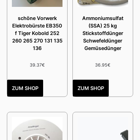
schöne Vorwerk
Ammoniumsulfat
Elektrobürste EB350
(SSA) 25 kg
f Tiger Kobold 252
Stickstoffdünger
260 265 270 131 135
Schwefeldünger
136
Gemüsedünger
39.37
€
36.95
€
ZUM SHOP
ZUM SHOP