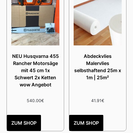
NEU Husqvarna 455
Abdeckvlies
Rancher Motorsäge
Malervlies
mit 45 cm 1x
selbsthaftend 25m x
Schwert 2x Ketten
1m | 25m²
wow Angebot
540.00
€
41.91
€
ZUM SHOP
ZUM SHOP