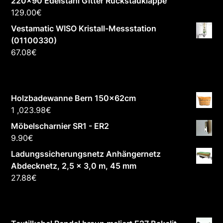
220x90 Edelstahl Gitter Rückstauklappe
129.00
€
Vestamatic WISO Kristall-Messstation
(01100330)
67.08
€
Holzbadewanne Bern 150x62cm
1 ,023.98
€
Möbelscharnier SR1 - ER2
9.90
€
Ladungssicherungsnetz Anhängernetz
Abdecknetz, 2,5 x 3,0 m, 45 mm
27.88
€