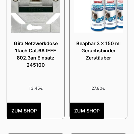
Gira Netzwerkdose
Beaphar 3 x 150 ml
1fach Cat.6A IEEE
Geruchsbinder
802.3an Einsatz
Zerstäuber
245100
13.45
€
27.80
€
ZUM SHOP
ZUM SHOP