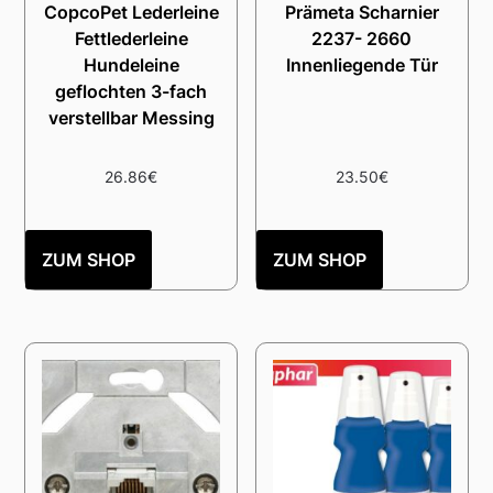
CopcoPet Lederleine
Prämeta Scharnier
Fettlederleine
2237- 2660
Hundeleine
Innenliegende Tür
geflochten 3-fach
verstellbar Messing
26.86
€
23.50
€
ZUM SHOP
ZUM SHOP