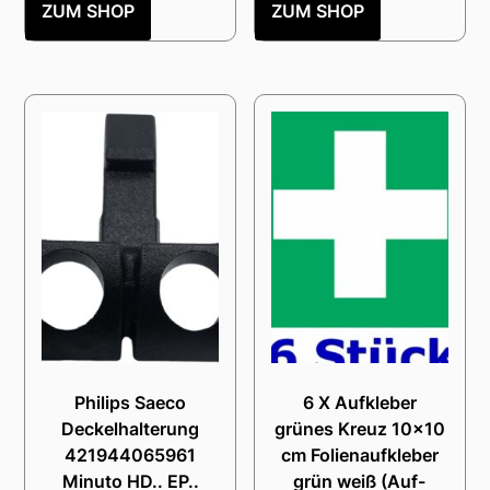
ZUM SHOP
ZUM SHOP
Philips Saeco
6 X Aufkleber
Deckelhalterung
grünes Kreuz 10×10
421944065961
cm Folienaufkleber
Minuto HD.. EP..
grün weiß (Auf-