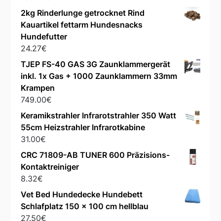
2kg Rinderlunge getrocknet Rind
Kauartikel fettarm Hundesnacks
Hundefutter
24.27
€
TJEP FS-40 GAS 3G Zaunklammergerät
inkl. 1x Gas + 1000 Zaunklammern 33mm
Krampen
749.00
€
Keramikstrahler Infrarotstrahler 350 Watt
55cm Heizstrahler Infrarotkabine
31.00
€
CRC 71809-AB TUNER 600 Präzisions-
Kontaktreiniger
8.32
€
Vet Bed Hundedecke Hundebett
Schlafplatz 150 x 100 cm hellblau
27.50
€