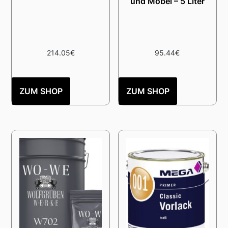
und Möbel – 5 Liter
214.05
€
95.44
€
ZUM SHOP
ZUM SHOP