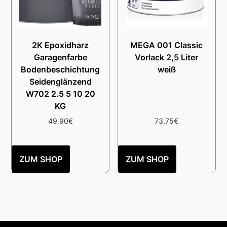
2K Epoxidharz
MEGA 001 Classic
Garagenfarbe
Vorlack 2,5 Liter
Bodenbeschichtung
weiß
Seidenglänzend
W702 2.5 5 10 20
KG
49.90
€
73.75
€
ZUM SHOP
ZUM SHOP