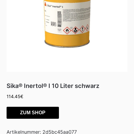
Sika® Inertol® I 10 Liter schwarz
114.45
€
ZUM SHOP
Artikelnummer:
2d5bc45aa077