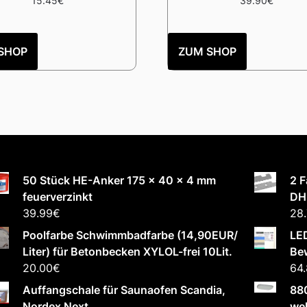
15.45
€
39.90
€
SHOP
ZUM SHOP
50 Stück HE-Anker 175 x 40 x 4 mm
2 F
feuerverzinkt
DH
39.99
€
28
Poolfarbe Schwimmbadfarbe (14,90EUR/
LED
Liter) für Betonbecken XYLOL-frei 10Lit.
Be
20.00
€
64
Auffangschale für Saunaofen Scandia,
880
Nordex Next
wel