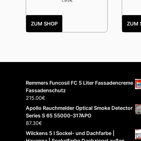
1.95
€
ZUM SHOP
ZUM 
Remmers Funcosil FC 5 Liter Fassadencreme
Fassadenschutz
215.00
€
Apollo Rauchmelder Optical Smoke Detector
Series S 65 55000-317APO
87.30
€
Wilckens 5 l Sockel- und Dachfarbe |
Havanna | Sockelfarbe Dachziegel außen