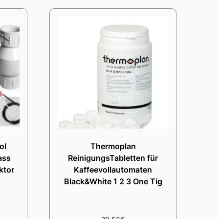
ol
Thermoplan
ass
ReinigungsTabletten für
ktor
Kaffeevollautomaten
Black&White 1 2 3 One Tig