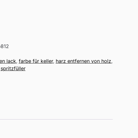
b812
en lack
,
farbe für keller
,
harz entfernen von holz
,
,
spritzfüller