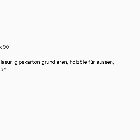
fc90
s
lasur
,
gipskarton grundieren
,
holzöle für aussen
,
rbe