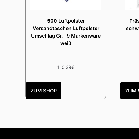
500 Luftpolster
Prä
Versandtaschen Luftpolster
schwa
Umschlag Gr. I 9 Markenware
weiß
110.39
€
ZUM SHOP
ZUM 