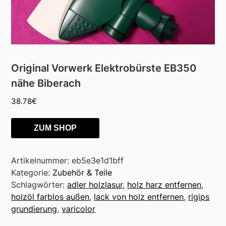
Original Vorwerk Elektrobürste EB350
nähe Biberach
38.78
€
ZUM SHOP
Artikelnummer:
eb5e3e1d1bff
Kategorie:
Zubehör & Teile
Schlagwörter:
adler holzlasur
,
holz harz entfernen
,
holzöl farblos außen
,
lack von holz entfernen
,
rigips
grundierung
,
varicolor