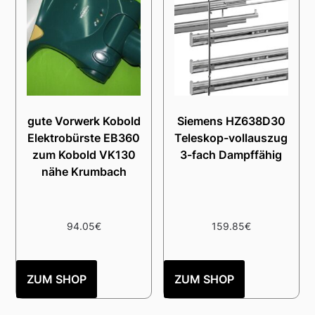
gute Vorwerk Kobold
Siemens HZ638D30
Elektrobürste EB360
Teleskop-vollauszug
zum Kobold VK130
3-fach Dampffähig
nähe Krumbach
94.05
€
159.85
€
ZUM SHOP
ZUM SHOP