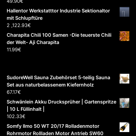
49.90
€
Hallentor Werkstatttor Industrie Sektionaltor
mit Schlupftüre
2 ,122.93
€
Charapita Chili 100 Samen -Die teuerste Chili
der Welt- Aji Charapita
11.99
€
SudoreWell Sauna Zubehörset 5-teilig Sauna
Set aus naturbelassenem Kiefernholz
67.17
€
Schwänlein Akku Drucksprüher | Gartenspritze
| 10 L Füllinhalt |
102.33
€
Somfy Ilmo 50 WT 20/17 Rolladenmotor
Rohrmotor Rollladen Motor Antrieb SW60