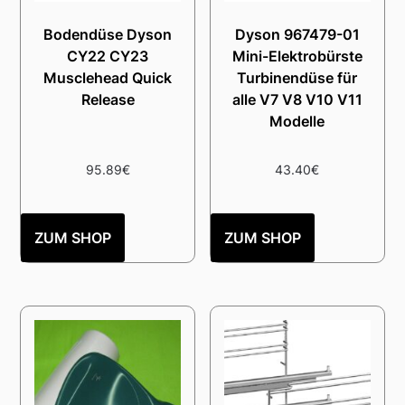
Bodendüse Dyson
Dyson 967479-01
CY22 CY23
Mini-Elektrobürste
Musclehead Quick
Turbinendüse für
Release
alle V7 V8 V10 V11
Modelle
95.89
€
43.40
€
ZUM SHOP
ZUM SHOP