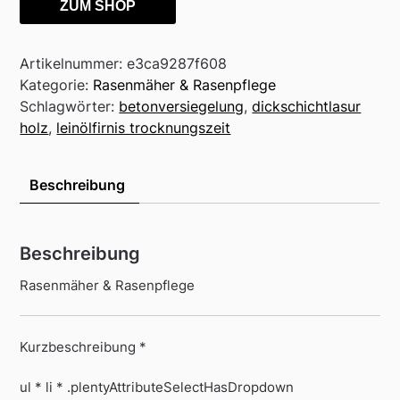
ZUM SHOP
Artikelnummer:
e3ca9287f608
Kategorie:
Rasenmäher & Rasenpflege
Schlagwörter:
betonversiegelung
,
dickschichtlasur
holz
,
leinölfirnis trocknungszeit
Beschreibung
Beschreibung
Rasenmäher & Rasenpflege
Kurzbeschreibung *
ul * li * .plentyAttributeSelectHasDropdown