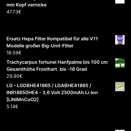
mm Kopf vernicke
47.73
€
Ersatz Hepa Filter Kompatibel für alle V11
Modelle großer Big-Unit-Filter
18.59
€
Trachycarpus fortunei Hanfpalme bis 100 cm
Gesamthöhe Frosthart. bis -18 Grad
29.90
€
LG - LGDBHE41865 / LGABHE41865 /
INR18650HE4 - 3,6 Volt 2500mAh Li-Ion
[LiNiMnCoO2]
5.14
€