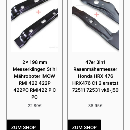
2x 198 mm
47er 3in1
Messerklingen Stihl
Rasenmähermesser
Mähroboter iMOW
Honda HRX 476
RMI 422 422P
HRX476 C1 2 ersetzt
422PC RMI422 P C
72511 72531 vk8-j50
PC
22.80
€
38.95
€
ZUM SHOP
ZUM SHOP