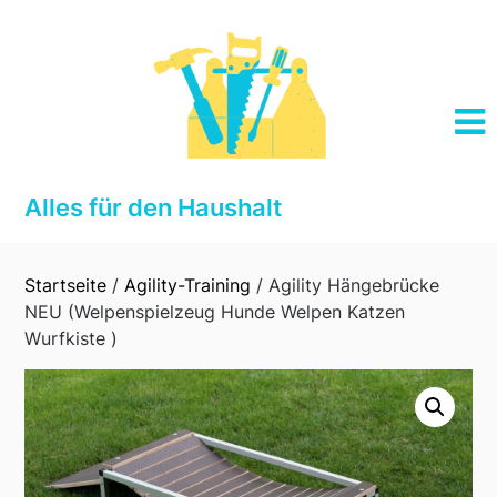
Skip
to
content
Alles für den Haushalt
Startseite
/
Agility-Training
/ Agility Hängebrücke
NEU (Welpenspielzeug Hunde Welpen Katzen
Wurfkiste )