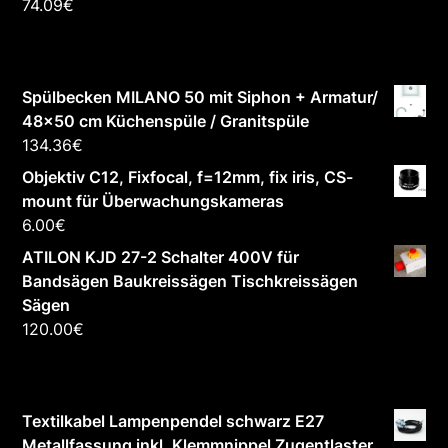
74.09
€
Spülbecken MILANO 50 mit Siphon + Armatur/
48x50 cm Küchenspüle / Granitspüle
134.36
€
Objektiv C12, Fixfocal, f=12mm, fix iris, CS-
mount für Überwachungskameras
6.00
€
ATILON KJD 27-2 Schalter 400V für
Bandsägen Baukreissägen Tischkreissägen
Sägen
120.00
€
Textilkabel Lampenpendel schwarz E27
Metallfassung inkl. Klemmnippel Zugentlaster