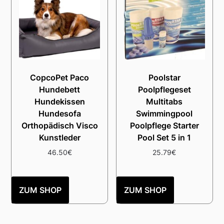
CopcoPet Paco
Poolstar
Hundebett
Poolpflegeset
Hundekissen
Multitabs
Hundesofa
Swimmingpool
Orthopädisch Visco
Poolpflege Starter
Kunstleder
Pool Set 5 in 1
46.50
€
25.79
€
ZUM SHOP
ZUM SHOP