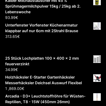
Kälber Milchaustauscher mit 45 %
Sprühmagermilchpulver 15kg / 25kg ab 2.
Lebenswoche
93.99
€
Unterfenster Vorfenster Küchenarmatur
klappbar auf nur 6cm mit 2Strahl Brause
313.65
€
25 Stück Lochplatten 100 x 400 x 2 mm
feuerverzinkt
34.99
€
Holzhäcksler E-Starter Gartenhäcksler
Messerhäcksler Deichsel Auswurf Flexibel
1 ,869.00
€
Arcadia - D3+ Leuchtstoffröhre für Wüsten-
Reptilien, T8 - 15W (450mm 26mm)