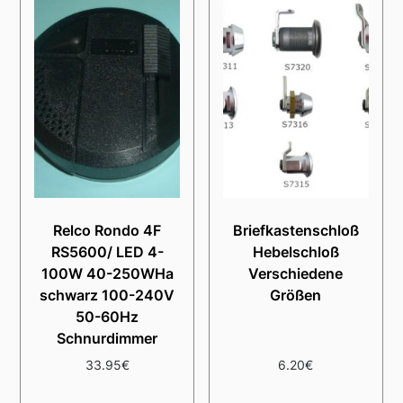
Relco Rondo 4F
Briefkastenschloß
RS5600/ LED 4-
Hebelschloß
100W 40-250WHa
Verschiedene
schwarz 100-240V
Größen
50-60Hz
Schnurdimmer
33.95
€
6.20
€