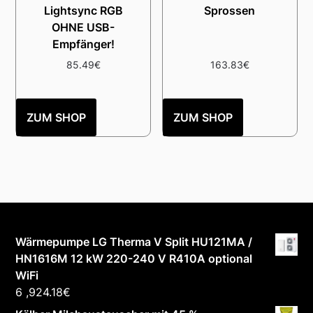
Lightsync RGB
Sprossen
OHNE USB-
Empfänger!
85.49
€
163.83
€
ZUM SHOP
ZUM SHOP
Wärmepumpe LG Therma V Split HU121MA /
HN1616M 12 kW 220-240 V R410A optional
WiFi
6 ,924.18
€