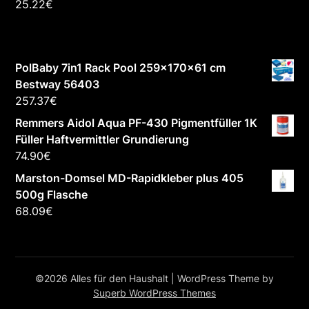
25.22
€
PolBaby 7in1 Rack Pool 259x170x61 cm
Bestway 56403
257.37
€
Remmers Aidol Aqua PF-430 Pigmentfüller 1K
Füller Haftvermittler Grundierung
74.90
€
Marston-Domsel MD-Rapidkleber plus 405
500g Flasche
68.09
€
©2026 Alles für den Haushalt
| WordPress Theme by
Superb WordPress Themes