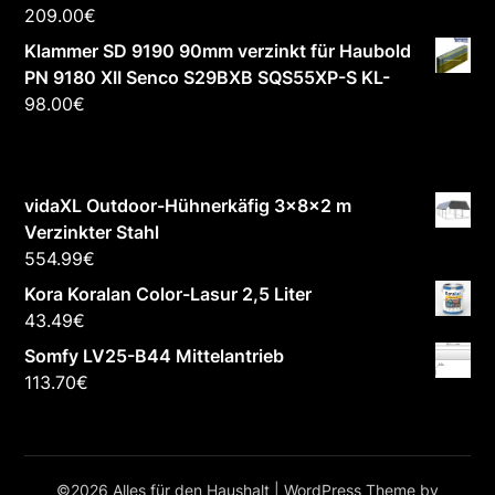
209.00
€
Klammer SD 9190 90mm verzinkt für Haubold
PN 9180 XII Senco S29BXB SQS55XP-S KL-
98.00
€
vidaXL Outdoor-Hühnerkäfig 3x8x2 m
Verzinkter Stahl
554.99
€
Kora Koralan Color-Lasur 2,5 Liter
43.49
€
Somfy LV25-B44 Mittelantrieb
113.70
€
©2026 Alles für den Haushalt
| WordPress Theme by