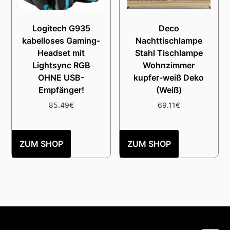
Logitech G935
Deco
kabelloses Gaming-
Nachttischlampe
Headset mit
Stahl Tischlampe
Lightsync RGB
Wohnzimmer
OHNE USB-
kupfer-weiß Deko
Empfänger!
(Weiß)
85.49
€
69.11
€
ZUM SHOP
ZUM SHOP