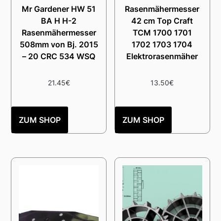
Mr Gardener HW 51
Rasenmähermesser
BA H H-2
42 cm Top Craft
Rasenmähermesser
TCM 1700 1701
508mm von Bj. 2015
1702 1703 1704
– 20 CRC 534 WSQ
Elektrorasenmäher
21.45
€
13.50
€
ZUM SHOP
ZUM SHOP