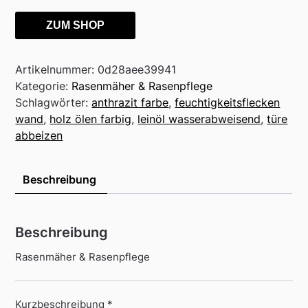
ZUM SHOP
Artikelnummer:
0d28aee39941
Kategorie:
Rasenmäher & Rasenpflege
Schlagwörter:
anthrazit farbe
,
feuchtigkeitsflecken
wand
,
holz ölen farbig
,
leinöl wasserabweisend
,
türe
abbeizen
Beschreibung
Beschreibung
Rasenmäher & Rasenpflege
Kurzbeschreibung *