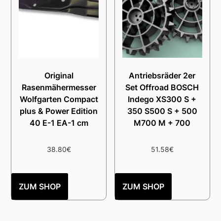
Original
Antriebsräder 2er
Rasenmähermesser
Set Offroad BOSCH
Wolfgarten Compact
Indego XS300 S +
plus & Power Edition
350 S500 S + 500
40 E-1 EA-1 cm
M700 M + 700
38.80
€
51.58
€
ZUM SHOP
ZUM SHOP