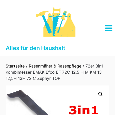
Skip
to
content
Alles für den Haushalt
Startseite
/
Rasenmäher & Rasenpflege
/ 72er 3in1
Kombimesser EMAK Efco EF 72C 12,5 H M KM 13
12,5H 13H 72 C Zephyr TOP