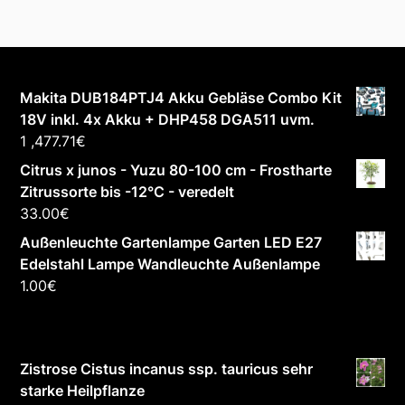
Makita DUB184PTJ4 Akku Gebläse Combo Kit
18V inkl. 4x Akku + DHP458 DGA511 uvm.
1 ,477.71
€
Citrus x junos - Yuzu 80-100 cm - Frostharte
Zitrussorte bis -12°C - veredelt
33.00
€
Außenleuchte Gartenlampe Garten LED E27
Edelstahl Lampe Wandleuchte Außenlampe
1.00
€
Zistrose Cistus incanus ssp. tauricus sehr
starke Heilpflanze