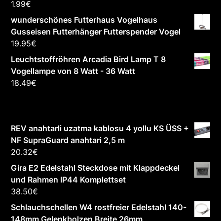
1.99
€
wunderschönes Futterhaus Vogelhaus
Gusseisen Futterhänger Futterspender Vogel
19.95
€
Leuchtstoffröhren Arcadia Bird Lamp T 8
Vogellampe von 8 Watt - 36 Watt
18.49
€
REV anahtarli uzatma kablosu 4 yollu KS ÜSS +
NF SupraGuard anahtari 2,5 m
20.32
€
Gira E2 Edelstahl Steckdose mit Klappdeckel
und Rahmen IP44 Komplettset
38.50
€
Schlauchschellen W4 rostfreier Edelstahl 140-
148mm Gelenkbolzen Breite 26mm