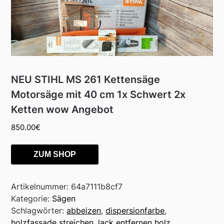
NEU STIHL MS 261 Kettensäge
Motorsäge mit 40 cm 1x Schwert 2x
Ketten wow Angebot
850.00
€
ZUM SHOP
Artikelnummer:
64a7111b8cf7
Kategorie:
Sägen
Schlagwörter:
abbeizen
,
dispersionfarbe
,
holzfassade streichen
,
lack entfernen holz
,