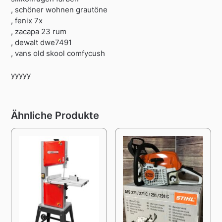
, schöner wohnen grautöne
, fenix 7x
, zacapa 23 rum
, dewalt dwe7491
, vans old skool comfycush
yyyyy
Ähnliche Produkte