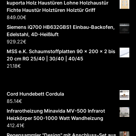
kuporta Holz Haustüren Lohne Holzhaustür
Fichte Haustür Holztüren Holztür Griff
849.00
€
Siemens iQ700 HB632GBS1 Einbau-Backofen,
Edelstahl, 4D-Heißluft
929.22
€
MSS e.K. Schaumstoffplatten 90 x 200 x 2 bis
20 cm RG 25/40 | 30/40 | 40/45
21.18
€
Cord Hundebett Cordula
85.14
€
Infrarotheizung Minavida MV-500 Infrarot
Heizkörper 500-1000 Watt Wandheizung
412.41
€
Regensammler "Design" mit Anschluss-Set aus