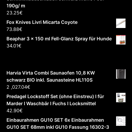
190g/ m
23.25
€
Fox Knives Livri Micarta Coyote
73.88
€
Beaphar 3 x 150 ml Fell-Glanz Spray für Hunde
34.01
€
Harvia Virta Combi Saunaofen 10,8 KW
schwarz BIO inkl. Saunasteine HL110S
2 ,027.04
€
Predagel Lockstoff Set (ohne Einstreu) I für
Marder I Waschbär I Fuchs I Locksmittel
42.90
€
Einbaurahmen GU10 SET 6x Einbaurahmen
GU10 SET 68mm inkl GU10 Fassung 16302-3