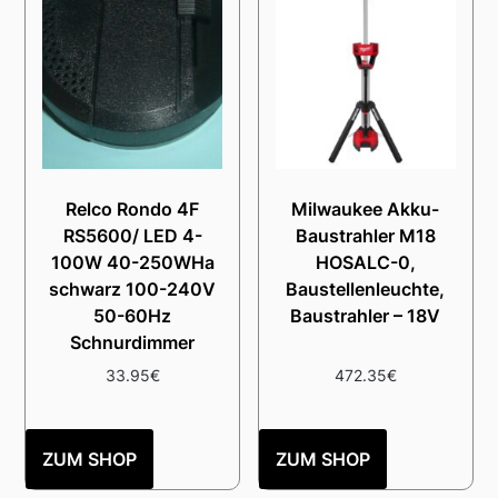
Relco Rondo 4F
Milwaukee Akku-
RS5600/ LED 4-
Baustrahler M18
100W 40-250WHa
HOSALC-0,
schwarz 100-240V
Baustellenleuchte,
50-60Hz
Baustrahler – 18V
Schnurdimmer
33.95
€
472.35
€
ZUM SHOP
ZUM SHOP