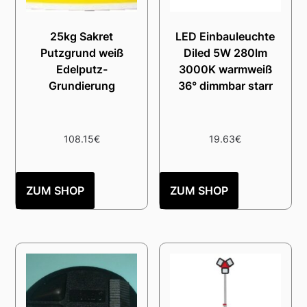
25kg Sakret
LED Einbauleuchte
Putzgrund weiß
Diled 5W 280lm
Edelputz-
3000K warmweiß
Grundierung
36° dimmbar starr
108.15
€
19.63
€
ZUM SHOP
ZUM SHOP