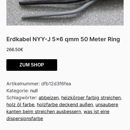
Erdkabel NYY-J 5×6 qmm 50 Meter Ring
266.50
€
ZUM SHOP
Artikelnummer:
dfb12d3f6fea
Kategorie:
null
Schlagwörter:
abbeizen
,
heizkörper farbig streichen
,
holz öl farbe
,
holzfarbe deckend außen
,
unsaubere
kanten beim streichen ausbessern
,
was ist eine
dispersionsfarbe