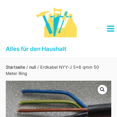
Skip
to
content
Alles für den Haushalt
Startseite
/
null
/ Erdkabel NYY-J 5×6 qmm 50
Meter Ring