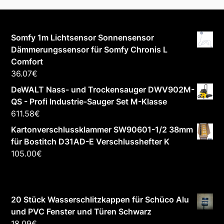
Somfy 1m Lichtsensor Sonnensensor
Dämmerungssensor für Somfy Chronis L
Comfort
36.07
€
DeWALT Nass- und Trockensauger DWV902M-
QS - Profi Industrie-Sauger Set M-Klasse
611.58
€
Kartonverschlussklammer SW90601-1/2 38mm
für Bostitch D31AD-E Verschlusshefter K
105.00
€
20 Stück Wasserschlitzkappen für Schüco Alu
und PVC Fenster und Türen Schwarz
18.09
€