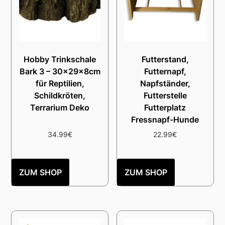
Hobby Trinkschale
Futterstand,
Bark 3 – 30x29x8cm
Futternapf,
für Reptilien,
Napfständer,
Schildkröten,
Futterstelle
Terrarium Deko
Futterplatz
Fressnapf-Hunde
34.99
€
22.99
€
ZUM SHOP
ZUM SHOP