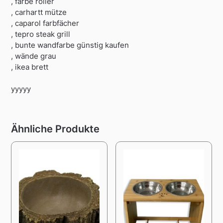
, farbe roller
, carhartt mütze
, caparol farbfächer
, tepro steak grill
, bunte wandfarbe günstig kaufen
, wände grau
, ikea brett
yyyyy
Ähnliche Produkte