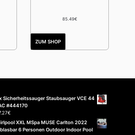
85.49
€
ZUM SHOP
x Sicherheitssauger Staubsauger VCE 44
AC #444170
.27
€
irlpool XXL MSpa MUSE Carlton 2022
blasbar 6 Personen Outdoor Indoor Pool