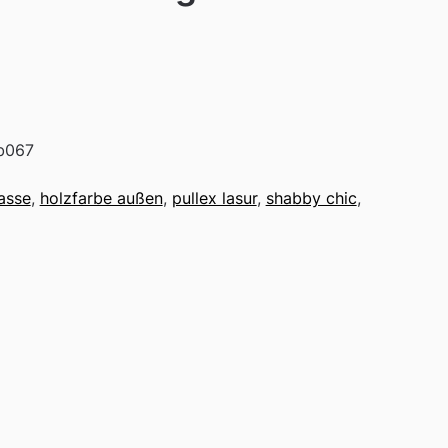
b067
asse
,
holzfarbe außen
,
pullex lasur
,
shabby chic
,