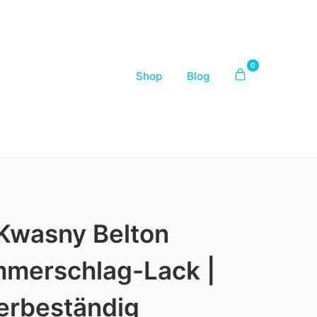
0
Shop
Blog
 Kwasny Belton
mmerschlag-Lack |
erbeständig