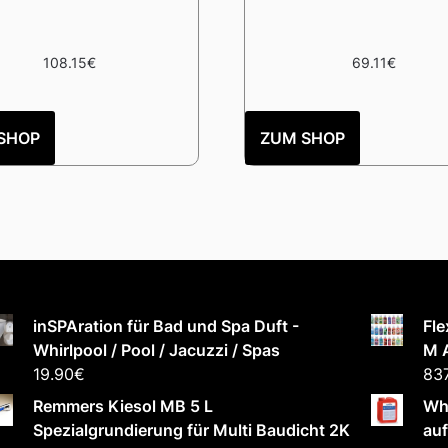
108.15
€
69.11
€
SHOP
ZUM SHOP
inSPAration für Bad und Spa Duft -
Fle
Whirlpool / Pool / Jacuzzi / Spas
M 
19.90
€
837
Remmers Kiesol MB 5 L
Wh
Spezialgrundierung für Multi Baudicht 2K
auf