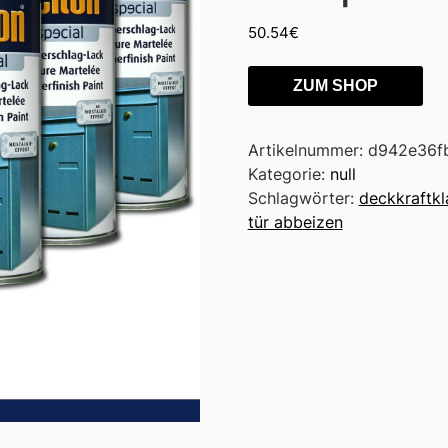
50.54
€
ZUM SHOP
Artikelnummer:
d942e36f
Kategorie:
null
Schlagwörter:
deckkraftkl
tür abbeizen