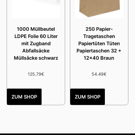
1000 Müllbeutel
250 Papier-
LDPE Folie 60 Liter
Tragetaschen
mit Zugband
Papiertüten Tüten
Abfallsäcke
Papiertaschen 32 +
Müllsäcke schwarz
12×40 Braun
125.79
€
54.49
€
ZUM SHOP
ZUM SHOP