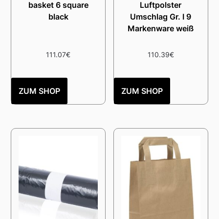
basket 6 square
Luftpolster
black
Umschlag Gr. I 9
Markenware weiß
111.07
€
110.39
€
ZUM SHOP
ZUM SHOP