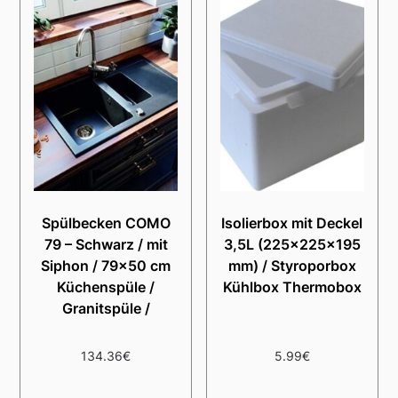
Spülbecken COMO
Isolierbox mit Deckel
79 – Schwarz / mit
3,5L (225x225x195
Siphon / 79×50 cm
mm) / Styroporbox
Küchenspüle /
Kühlbox Thermobox
Granitspüle /
134.36
€
5.99
€