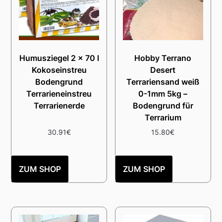
Humusziegel 2 x 70 l
Hobby Terrano
Kokoseinstreu
Desert
Bodengrund
Terrariensand weiß
Terrarieneinstreu
0-1mm 5kg –
Terrarienerde
Bodengrund für
Terrarium
30.91
€
15.80
€
ZUM SHOP
ZUM SHOP