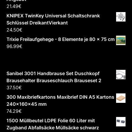
21.49
€
KNIPEX TwinKey Universal Schaltschrank
Schlüssel DreikantVierkant
24.50
€
Trixie Freilaufgehege - 8 Elemente je 80 x 75 cm
96.99
€
Sanibel 3001 Handbrause Set Duschkopf
Brausehalter Brauseschlauch Brauseset 2
37.50
€
300 Maxibriefkartons Maxibrief DIN A5 Kartons
240x160x45 mm
74.29
€
1500 Müllbeutel LDPE Folie 60 Liter mit
Zugband Abfallsäcke Müllsäcke schwarz