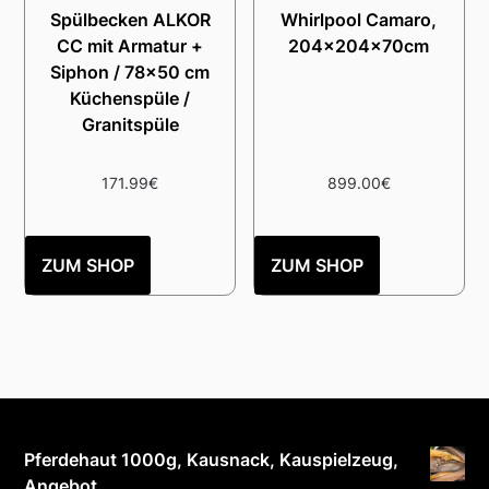
Spülbecken ALKOR
Whirlpool Camaro,
CC mit Armatur +
204x204x70cm
Siphon / 78×50 cm
Küchenspüle /
Granitspüle
171.99
€
899.00
€
ZUM SHOP
ZUM SHOP
Pferdehaut 1000g, Kausnack, Kauspielzeug,
Angebot