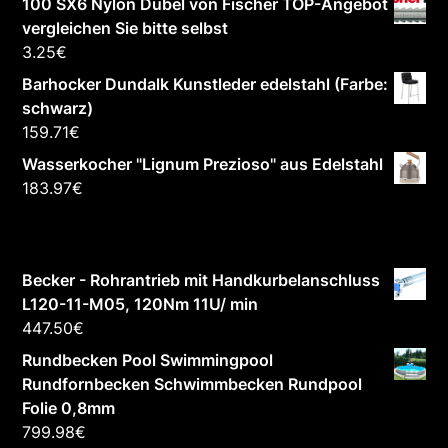
100 SX6 Nylon Dübel von Fischer TOP-Angebot
vergleichen Sie bitte selbst
3.25
€
Barhocker Dundalk Kunstleder edelstahl (Farbe:
schwarz)
159.71
€
Wasserkocher "Lignum Prezioso" aus Edelstahl
183.97
€
Becker - Rohrantrieb mit Handkurbelanschluss
L120-11-M05, 120Nm 11U/ min
447.50
€
Rundbecken Pool Swimmingpool
Rundfornbecken Schwimmbecken Rundpool
Folie 0,8mm
799.98
€