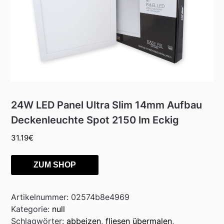
24W LED Panel Ultra Slim 14mm Aufbau
Deckenleuchte Spot 2150 lm Eckig
31.19
€
ZUM SHOP
Artikelnummer:
02574b8e4969
Kategorie:
null
Schlagwörter:
abbeizen
,
fliesen übermalen
,