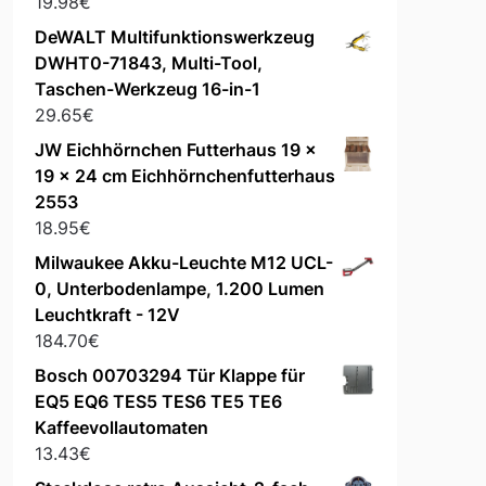
19.98
€
DeWALT Multifunktionswerkzeug
DWHT0-71843, Multi-Tool,
Taschen-Werkzeug 16-in-1
29.65
€
JW Eichhörnchen Futterhaus 19 x
19 x 24 cm Eichhörnchenfutterhaus
2553
18.95
€
Milwaukee Akku-Leuchte M12 UCL-
0, Unterbodenlampe, 1.200 Lumen
Leuchtkraft - 12V
184.70
€
Bosch 00703294 Tür Klappe für
EQ5 EQ6 TES5 TES6 TE5 TE6
Kaffeevollautomaten
13.43
€