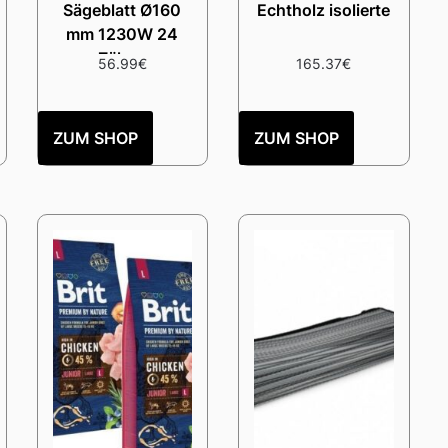
Sägeblatt Ø160
Echtholz isolierte
mm 1230W 24
Zähne
56.99
€
165.37
€
ZUM SHOP
ZUM SHOP