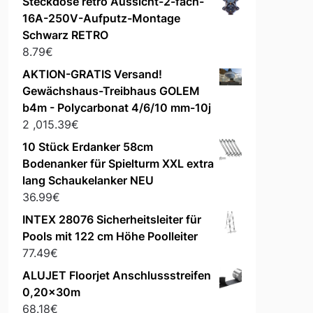
Steckdose retro Aussicht-2-fach-
16A-250V-Aufputz-Montage
Schwarz RETRO
8.79
€
AKTION-GRATIS Versand!
Gewächshaus-Treibhaus GOLEM
b4m - Polycarbonat 4/6/10 mm-10j
2 ,015.39
€
10 Stück Erdanker 58cm
Bodenanker für Spielturm XXL extra
lang Schaukelanker NEU
36.99
€
INTEX 28076 Sicherheitsleiter für
Pools mit 122 cm Höhe Poolleiter
77.49
€
ALUJET Floorjet Anschlussstreifen
0,20x30m
68.18
€