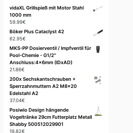
vidaXL Grillspieß mit Motor Stahl
1000 mm
59.99
€
Böker Plus Cataclyst 42
62.95
€
MKS-PP Dosierventil / Impfventil für
Pool-Chemie - G1/2"
Anschluss:4x6mm (IDxAD)
21.86
€
200x Sechskantschrauben +
Sperrzahnmuttern A2 M8x20
Edelstahl A2
37.04
€
Posiwio Design hängende
Vogeltränke 29cm Futterplatz Metall
Shabby 500512029901
19.82
€