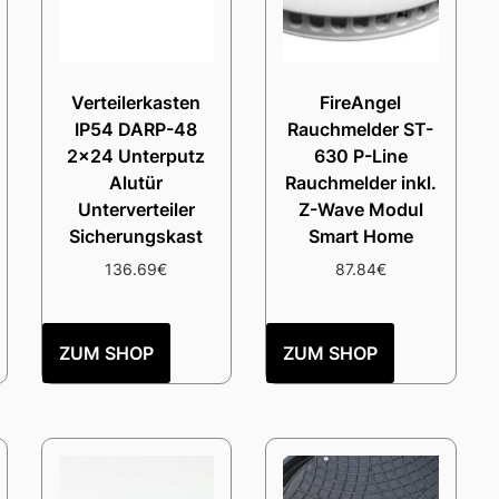
Verteilerkasten
FireAngel
IP54 DARP-48
Rauchmelder ST-
2×24 Unterputz
630 P-Line
Alutür
Rauchmelder inkl.
Unterverteiler
Z-Wave Modul
Sicherungskast
Smart Home
136.69
€
87.84
€
ZUM SHOP
ZUM SHOP