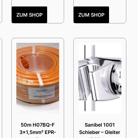
ZUM SHOP
ZUM SHOP
50m H07BQ-F
Sanibel 1001
3×1,5mm² EPR-
Schieber – Gleiter