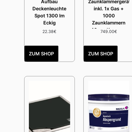
Aufbau
Zaunklammergerät
Deckenleuchte
inkl. 1x Gas +
Spot 1300 lm
1000
Eckig
Zaunklammern
40mm Krampen
22.38
€
749.00
€
ZUM SHOP
ZUM SHOP