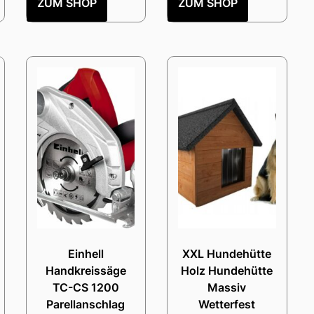
ZUM SHOP
ZUM SHOP
Einhell
XXL Hundehütte
Handkreissäge
Holz Hundehütte
TC-CS 1200
Massiv
Parellanschlag
Wetterfest