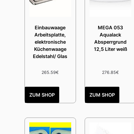
Einbauwaage
MEGA 053
Arbeitsplatte,
Aqualack
elektronische
Absperrgrund
Küchenwaage
12,5 Liter weiß
Edelstahl/ Glas
265.59
€
276.85
€
ZUM SHOP
ZUM SHOP