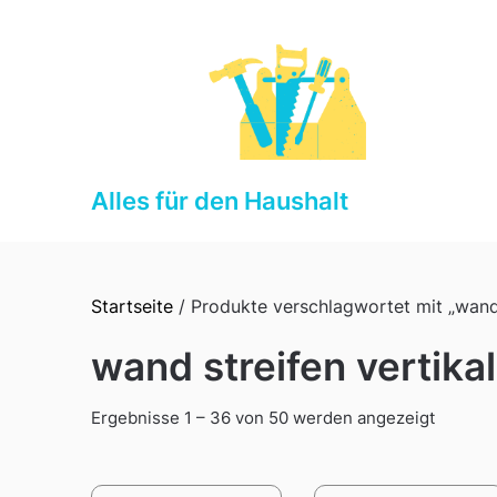
Skip
to
content
Alles für den Haushalt
Startseite
/ Produkte verschlagwortet mit „wand 
wand streifen vertikal
Sorted
Ergebnisse 1 – 36 von 50 werden angezeigt
by
latest