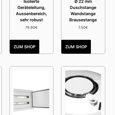
Isolierte
Ø 22 mm
Geräteleitung,
Duschstange
Aussenbereich,
Wandstange
sehr robust
Brausestange
79.80
€
7.50
€
ZUM SHOP
ZUM SHOP