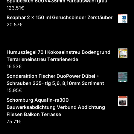
Spülbecken 600x435mm Farbauswahl grau
123.51
€
Beaphar 2 x 150 ml Geruchsbinder Zerstäuber
20.57
€
Humusziegel 70 l Kokoseinstreu Bodengrund
Terrarieneinstreu Terrarienerde
16.53
€
Sonderaktion Fischer DuoPower Dübel +
Schrauben 235- tlg 5,6, 8,10mm Sortiment
15.95
€
Schomburg Aquafin-rs300
Bauwerksabdichtung Verbund Abdichtung
Fliesen Balkon Terrasse
75.71
€