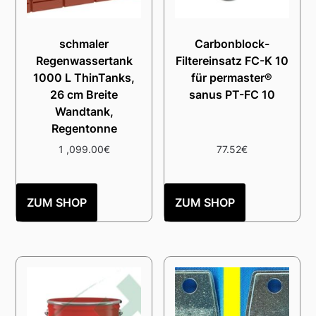
schmaler
Carbonblock-
Regenwassertank
Filtereinsatz FC-K 10
1000 L ThinTanks,
für permaster®
26 cm Breite
sanus PT-FC 10
Wandtank,
Regentonne
1 ,099.00
€
77.52
€
ZUM SHOP
ZUM SHOP