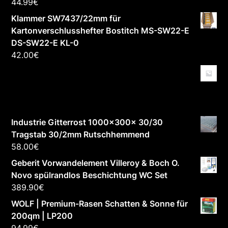
44.99
€
Klammer SW7437/22mm für
Kartonverschlusshefter Bostitch MS-SW22-E
DS-SW22-E KL-0
42.00
€
Industrie Gitterrost 1000x300x 30/30
Tragstab 30/2mm Rutschhemmend
58.00
€
Geberit Vorwandelement Villeroy & Boch O.
Novo spülrandlos Beschichtung WC Set
389.90
€
WOLF | Premium-Rasen Schatten & Sonne für
200qm | LP200
94.99
€