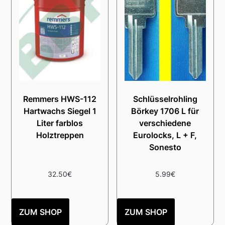
Remmers HWS-112
Schlüsselrohling
Hartwachs Siegel 1
Börkey 1706 L für
Liter farblos
verschiedene
Holztreppen
Eurolocks, L + F,
Sonesto
32.50
€
5.99
€
ZUM SHOP
ZUM SHOP