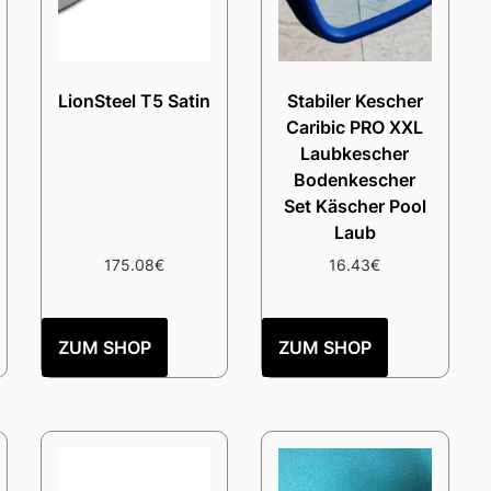
LionSteel T5 Satin
Stabiler Kescher
Caribic PRO XXL
Laubkescher
Bodenkescher
Set Käscher Pool
Laub
175.08
€
16.43
€
ZUM SHOP
ZUM SHOP