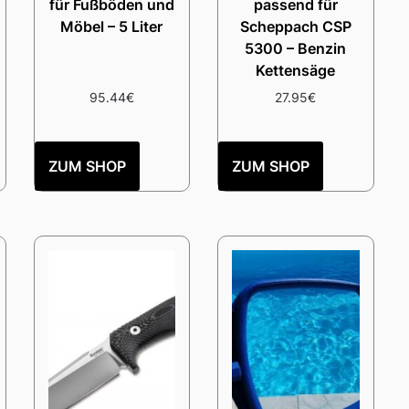
für Fußböden und
passend für
Möbel – 5 Liter
Scheppach CSP
5300 – Benzin
Kettensäge
95.44
€
27.95
€
ZUM SHOP
ZUM SHOP