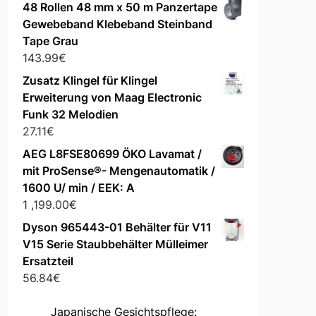
48 Rollen 48 mm x 50 m Panzertape
Gewebeband Klebeband Steinband
Tape Grau
143.99
€
Zusatz Klingel für Klingel
Erweiterung von Maag Electronic
Funk 32 Melodien
27.11
€
AEG L8FSE80699 ÖKO Lavamat /
mit ProSense®- Mengenautomatik /
1600 U/ min / EEK: A
1 ,199.00
€
Dyson 965443-01 Behälter für V11
V15 Serie Staubbehälter Mülleimer
Ersatzteil
56.84
€
Japanische Gesichtspflege: