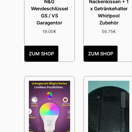
N&G
Nackenkissen + 1
Wendeschlüssel
x Getränkehalter
GS / VS
Whirlpool
Garagentor
Zubehör
19.00
€
56.75
€
ZUM SHOP
ZUM SHOP