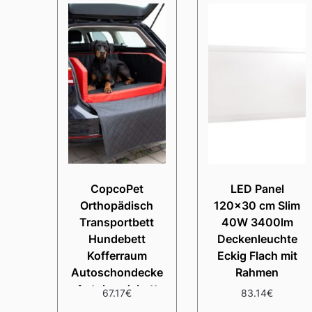
CopcoPet
LED Panel
Orthopädisch
120×30 cm Slim
Transportbett
40W 3400lm
Hundebett
Deckenleuchte
Kofferraum
Eckig Flach mit
Autoschondecke
Rahmen
Autohundebett
67.17
€
83.14
€