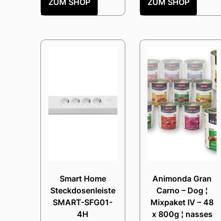
ZUM SHOP
ZUM SHOP
Smart Home
Animonda Gran
Steckdosenleiste
Carno – Dog ¦
SMART-SFG01-
Mixpaket IV – 48
4H
x 800g ¦ nasses