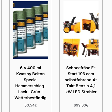
6 x 400 ml
Schneefräse E-
Kwasny Belton
Start 196 ccm
Special
selbstfahrend 4-
Hammerschlag-
Takt Benzin 4,1
Lack | Grün |
kW LED Strahler
Wetterbeständig
50.54
€
699.00
€