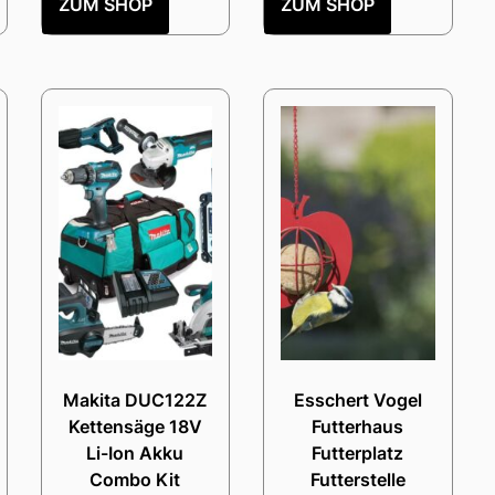
ZUM SHOP
ZUM SHOP
Makita DUC122Z
Esschert Vogel
Kettensäge 18V
Futterhaus
Li-Ion Akku
Futterplatz
Combo Kit
Futterstelle