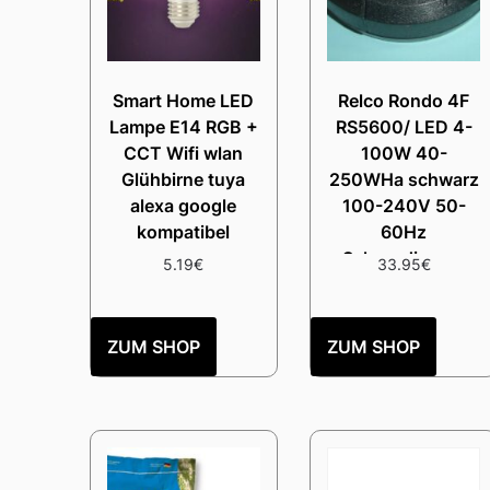
Smart Home LED
Relco Rondo 4F
Lampe E14 RGB +
RS5600/ LED 4-
CCT Wifi wlan
100W 40-
Glühbirne tuya
250WHa schwarz
alexa google
100-240V 50-
kompatibel
60Hz
Schnurdimmer
5.19
€
33.95
€
ZUM SHOP
ZUM SHOP