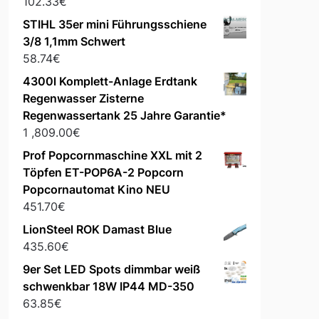
102.33
€
STIHL 35er mini Führungsschiene
3/8 1,1mm Schwert
58.74
€
4300l Komplett-Anlage Erdtank
Regenwasser Zisterne
Regenwassertank 25 Jahre Garantie*
1 ,809.00
€
Prof Popcornmaschine XXL mit 2
Töpfen ET-POP6A-2 Popcorn
Popcornautomat Kino NEU
451.70
€
LionSteel ROK Damast Blue
435.60
€
9er Set LED Spots dimmbar weiß
schwenkbar 18W IP44 MD-350
63.85
€