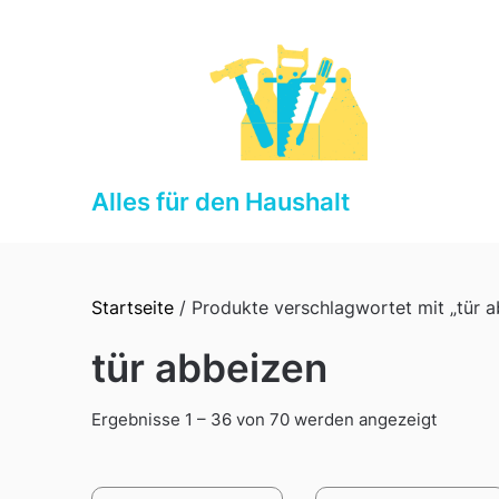
Skip
to
content
Alles für den Haushalt
Startseite
/ Produkte verschlagwortet mit „tür a
tür abbeizen
Sorted
Ergebnisse 1 – 36 von 70 werden angezeigt
by
latest