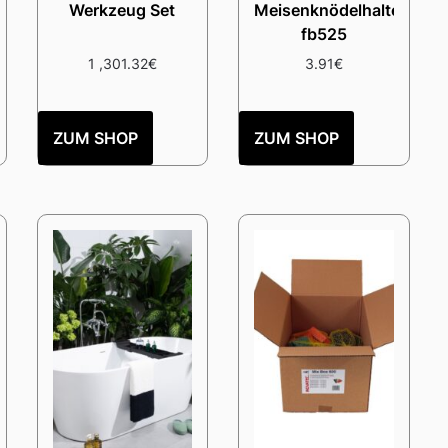
Werkzeug Set
Meisenknödelhalter
fb525
1 ,301.32
€
3.91
€
ZUM SHOP
ZUM SHOP