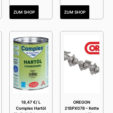
ZUM SHOP
ZUM SHOP
18,47 €/ L
OREGON
Complex Hartöl
21BPX078 – Kette