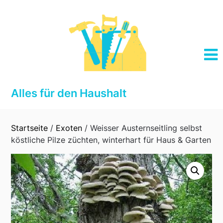
Skip
to
content
Alles für den Haushalt
Startseite
/
Exoten
/ Weisser Austernseitling selbst
köstliche Pilze züchten, winterhart für Haus & Garten