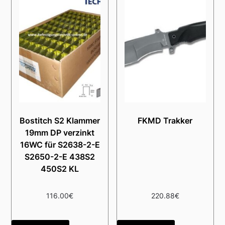
Bostitch S2 Klammer
FKMD Trakker
19mm DP verzinkt
16WC für S2638-2-E
S2650-2-E 438S2
450S2 KL
116.00
€
220.88
€