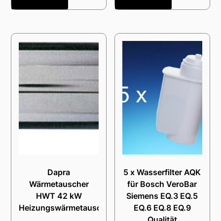
Dapra
5 x Wasserfilter AQK
Wärmetauscher
für Bosch VeroBar
HWT 42 kW
Siemens EQ.3 EQ.5
Heizungswärmetauscher
EQ.6 EQ.8 EQ.9
Qualität