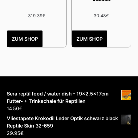
319.39
€
30.48
€
ZUM SHOP
ZUM SHOP
Sera reptil food / water dish - 19x2,5x17cm
Futter- + Trinkschale für Reptilien
14.50
€
Vliestapete Krokodil Leder Optik schwarz black
Reptile Skin 32-659
29.95
€