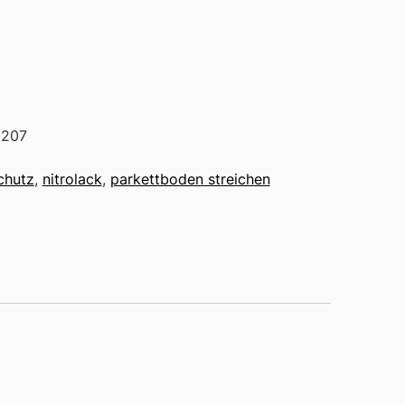
1207
schutz
,
nitrolack
,
parkettboden streichen