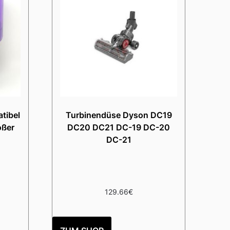
tibel
Turbinendüse Dyson DC19
oßer
DC20 DC21 DC-19 DC-20
DC-21
129.66
€