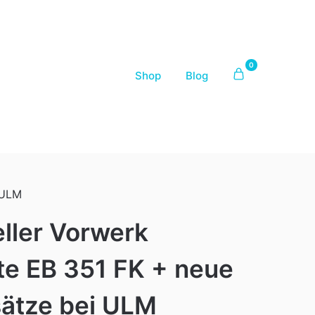
0
Shop
Blog
 ULM
ller Vorwerk
te EB 351 FK + neue
sätze bei ULM