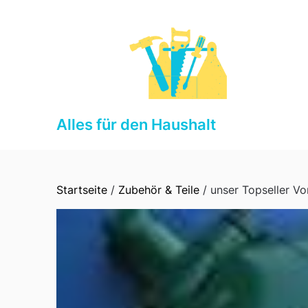
Skip
to
content
Alles für den Haushalt
Startseite
/
Zubehör & Teile
/ unser Topseller V