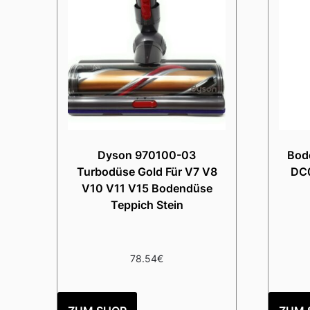
Dyson 970100-03
Bod
Turbodüse Gold Für V7 V8
DC
V10 V11 V15 Bodendüse
Teppich Stein
78.54
€