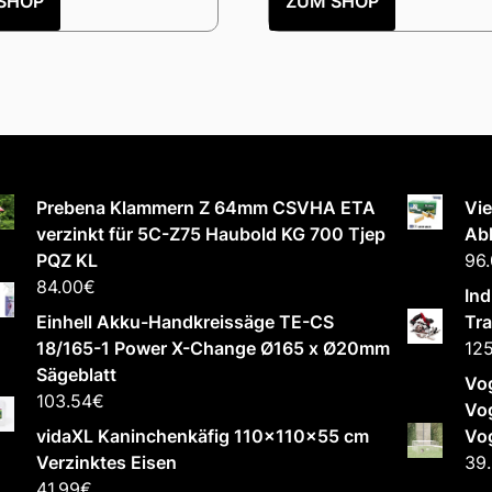
SHOP
ZUM SHOP
Prebena Klammern Z 64mm CSVHA ETA
Vie
verzinkt für 5C-Z75 Haubold KG 700 Tjep
Abl
PQZ KL
96
84.00
€
Ind
Einhell Akku-Handkreissäge TE-CS
Tr
18/165-1 Power X-Change Ø165 x Ø20mm
12
Sägeblatt
Vog
103.54
€
Vog
vidaXL Kaninchenkäfig 110x110x55 cm
Vog
Verzinktes Eisen
39
41.99
€