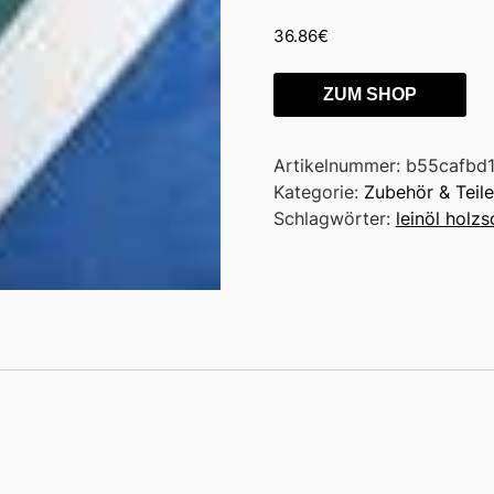
36.86
€
ZUM SHOP
Artikelnummer:
b55cafbd
Kategorie:
Zubehör & Teile
Schlagwörter:
leinöl holz