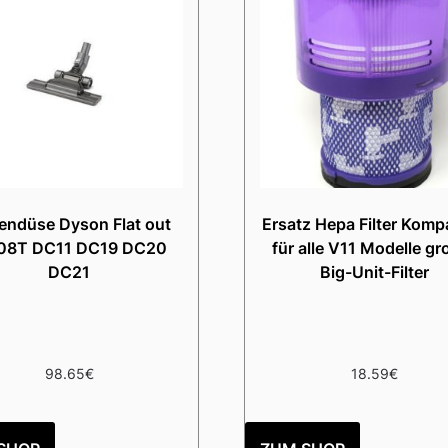
endüse Dyson Flat out
Ersatz Hepa Filter Kompa
08T DC11 DC19 DC20
für alle V11 Modelle gr
DC21
Big-Unit-Filter
98.65
€
18.59
€