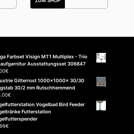
ZUM SHOP
ga Farbset Visign MT1 Multiplex - Trio
aufgarnitur Ausstattungsset 306847
.00
€
ustrie Gitterrost 1000x1000x 30/30
agstab 30/2 mm Rutschhemmend
5.00
€
elfutterstation Vogelbad Bird Feeder
eltränke Futterstation
elfutterspender
.99
€