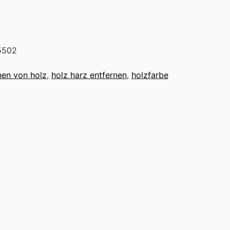
5502
nen von holz
,
holz harz entfernen
,
holzfarbe