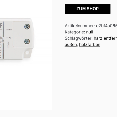
ZUM SHOP
Artikelnummer:
e2bf4a06
Kategorie:
null
Schlagwörter:
harz entfer
außen
,
holzfarben