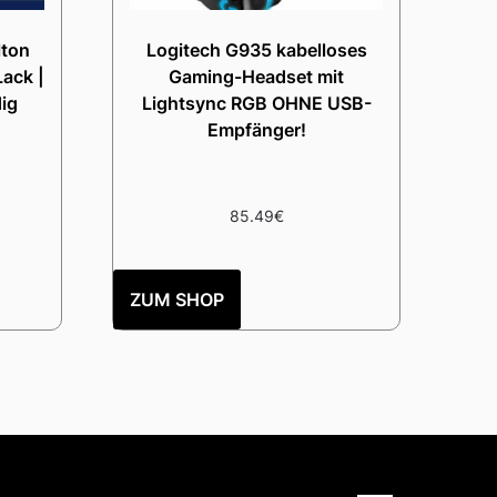
lton
Logitech G935 kabelloses
ack |
Gaming-Headset mit
ig
Lightsync RGB OHNE USB-
Empfänger!
85.49
€
ZUM SHOP