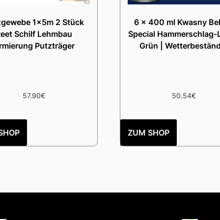
zgewebe 1x5m 2 Stück
6 x 400 ml Kwasny Be
eet Schilf Lehmbau
Special Hammerschlag-L
rmierung Putzträger
Grün | Wetterbeständ
57.90
€
50.54
€
SHOP
ZUM SHOP