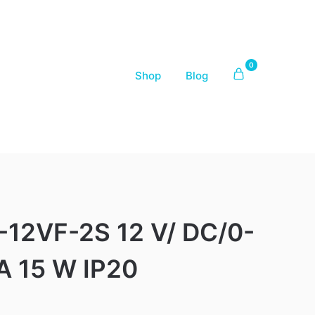
0
Shop
Blog
-12VF-2S 12 V/ DC/0-
 A 15 W IP20