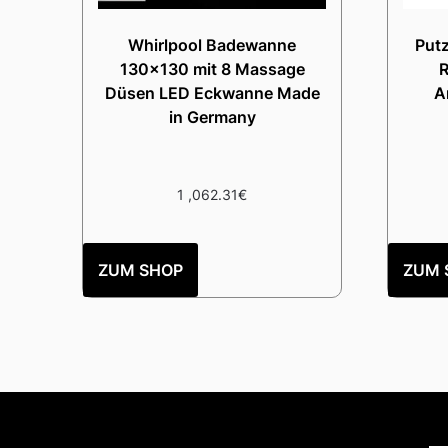
Whirlpool Badewanne
Put
130×130 mit 8 Massage
R
Düsen LED Eckwanne Made
A
in Germany
1 ,062.31
€
ZUM SHOP
ZUM 