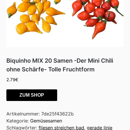
Biquinho MIX 20 Samen -Der Mini Chili
ohne Schärfe- Tolle Fruchtform
2.79
€
ZUM SHOP
Artikelnummer:
7de25f43622b
Kategorie:
Gemüsesamen
Schlagwörter:
fliesen streichen bad
,
gerade linie