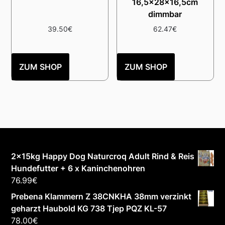
16,5x28x16,5cm
dimmbar
39.50
€
62.47
€
ZUM SHOP
ZUM SHOP
2x15kg Happy Dog Naturcroq Adult Rind & Reis
Hundefutter + 6 x Kaninchenohren
76.99
€
Prebena Klammern Z 38CNKHA 38mm verzinkt
geharzt Haubold KG 738 Tjep PQZ KL-57
78.00
€