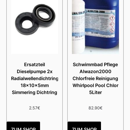
Ersatzteil
Schwimmbad Pflege
Dieselpumpe 2x
Alwazon2000
Radialwellendichtring
Chlorfreie Reinigung
18x10x5mm
Whirlpool Pool Chlor
Simmering Dichtring
5Liter
2.57
€
82.90
€
ZUM SHOP
ZUM SHOP