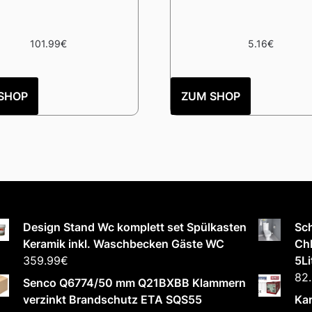
101.99
€
5.16
€
SHOP
ZUM SHOP
Design Stand Wc komplett set Spülkasten
Sc
Keramik inkl. Waschbecken Gäste WC
Chl
359.99
€
5Li
82
Senco Q6774/50 mm Q21BXBB Klammern
verzinkt Brandschutz ETA SQS55
Kar