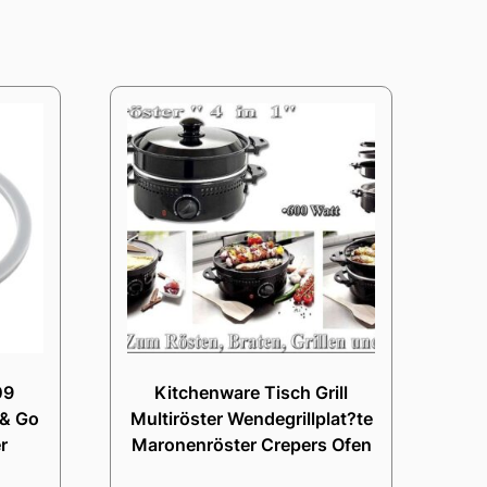
09
Kitchenware Tisch Grill
 & Go
Multiröster Wendegrillplat?te
r
Maronenröster Crepers Ofen