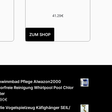
41.29
€
ZUM SHOP
hwimmbad Pflege Alwazon2000
orfreie Reinigung Whirlpool Pool Chlor
ter
.90
€
lie Vogelspielzeug Käfighänger SEIL/