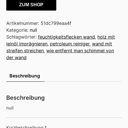
ZUM SHOP
Artikelnummer:
51dc799eaa4f
Kategorie:
null
Schlagwörter:
feuchtigkeitsflecken wand
,
holz mit
leinöl imprägnieren
,
petroleum reiniger
,
wand mit
streifen streichen
,
wie entfernt man schimmel von
der wand
Beschreibung
Beschreibung
null
Kurzbeschreibung *