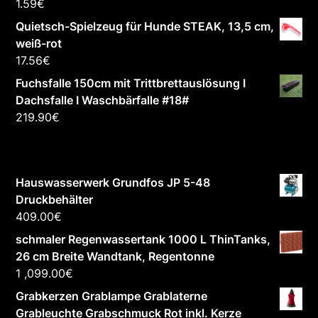
1.59
€
Quietsch-Spielzeug für Hunde STEAK, 13,5 cm,
weiß-rot
17.56
€
Fuchsfalle 150cm mit Trittbrettauslösung I
Dachsfalle I Waschbärfalle #18#
219.90
€
Hauswasserwerk Grundfos JP 5-48
Druckbehälter
409.00
€
schmaler Regenwassertank 1000 L ThinTanks,
26 cm Breite Wandtank, Regentonne
1 ,099.00
€
Grabkerzen Grablampe Grablaterne
Grableuchte Grabschmuck Rot inkl. Kerze