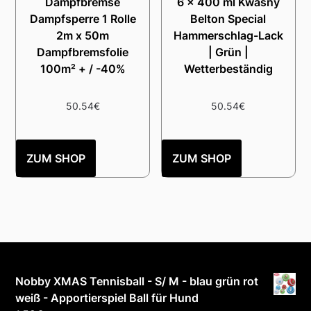
Dampfbremse
6 x 400 ml Kwasny
Dampfsperre 1 Rolle
Belton Special
2m x 50m
Hammerschlag-Lack
Dampfbremsfolie
| Grün |
100m² + / -40%
Wetterbeständig
50.54
€
50.54
€
ZUM SHOP
ZUM SHOP
Nobby XMAS Tennisball - S/ M - blau grün rot
weiß - Apportierspiel Ball für Hund