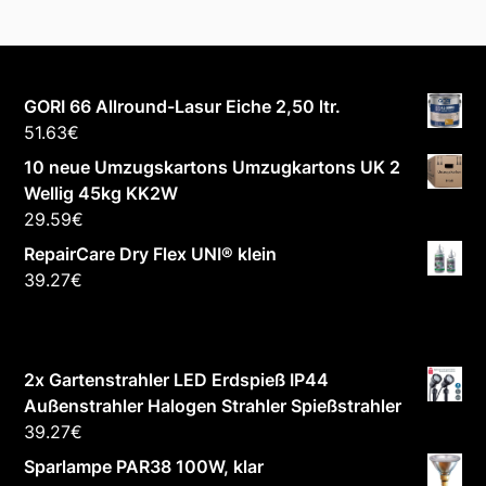
GORI 66 Allround-Lasur Eiche 2,50 ltr.
51.63
€
10 neue Umzugskartons Umzugkartons UK 2
Wellig 45kg KK2W
29.59
€
RepairCare Dry Flex UNI® klein
39.27
€
2x Gartenstrahler LED Erdspieß IP44
Außenstrahler Halogen Strahler Spießstrahler
39.27
€
Sparlampe PAR38 100W, klar