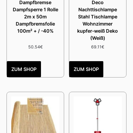
Dampfbremse
Deco
Dampfsperre 1 Rolle
Nachttischlampe
2m x 50m
Stahl Tischlampe
Dampfbremsfolie
Wohnzimmer
100m² + / -40%
kupfer-weiß Deko
(Weiß)
50.54
€
69.11
€
ZUM SHOP
ZUM SHOP