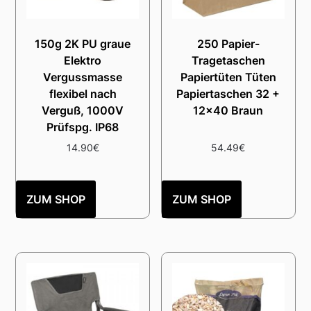
150g 2K PU graue
250 Papier-
Elektro
Tragetaschen
Vergussmasse
Papiertüten Tüten
flexibel nach
Papiertaschen 32 +
Verguß, 1000V
12×40 Braun
Prüfspg. IP68
14.90
€
54.49
€
ZUM SHOP
ZUM SHOP