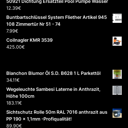
50921 Dichtung Ersatzteil Pool Pumpe Wasser
12.39
€
Buntbartschlüssel System Fliether Artikel 945
108 Zimmertür Nr 51 - 74
7.99
€
Coilnagler KMR 3539
425.00
€
Blanchon Blumor Öl S.D. B628 1 L Parkettöl
34.11
€
Wegeleuchte Sambesi Laterne in Anthrazit,
Höhe 100cm
183.11
€
Sichtschutz Rolle 50m RAL 7016 anthrazit aus
PP 190 x 1,1mm -Profiqualität!
89.90
€