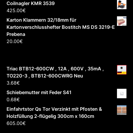
Coilnagler KMR 3539
425.00
€
Karton Klammern 32/18mm für
Kartonverschlusshefter Bostitch MS DS 3219-E
Prebena
20.00
€
Triac BTB12-600CW , 12A , 600V , 35mA ,
TO220-3 , BTB12-600CWRG Neu
3.68
€
Schiebemutter mit Feder S41
0.68
€
Einfahrtstor Qs Tor Verzinkt mit Pfosten &
Holzfüllung 2-flügelig 300cm x 160cm
605.00
€