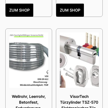
ZUM SHOP
ZUM SHOP
Wellrohr, Leerrohr,
VisorTech
Betonfest,
Türzylinder TSZ-570