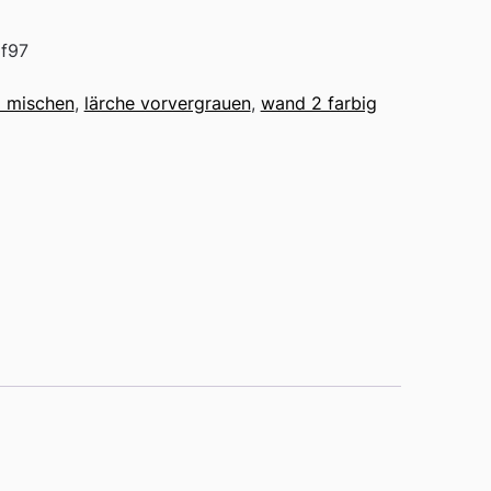
f97
l mischen
,
lärche vorvergrauen
,
wand 2 farbig