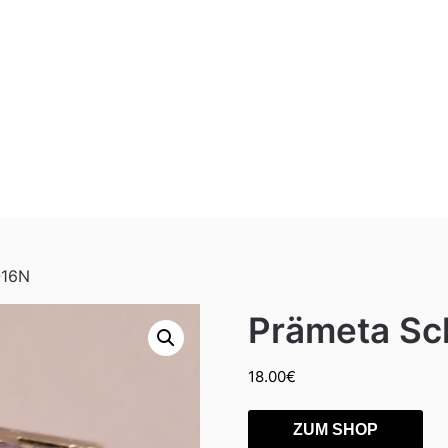
-16N
Prämeta Sc
18.00
€
ZUM SHOP