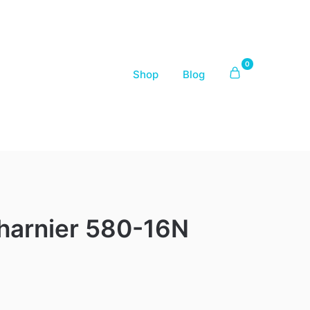
0
Shop
Blog
harnier 580-16N