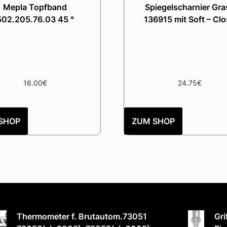
Mepla Topfband
Spiegelscharnier Gra
502.205.76.03 45 °
136915 mit Soft – Cl
16.00
€
24.75
€
SHOP
ZUM SHOP
Thermometer f. Brutautom.73051
Gri