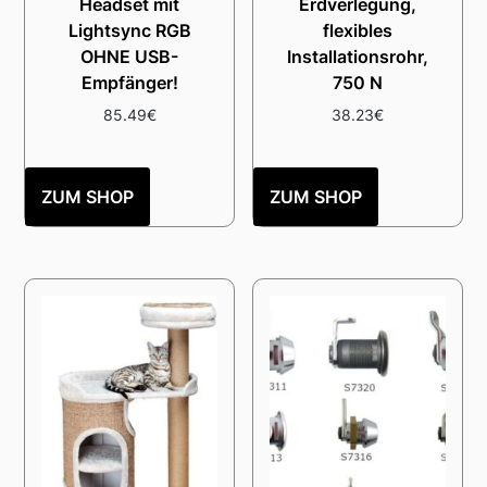
Headset mit
Erdverlegung,
Lightsync RGB
flexibles
OHNE USB-
Installationsrohr,
Empfänger!
750 N
85.49
€
38.23
€
ZUM SHOP
ZUM SHOP