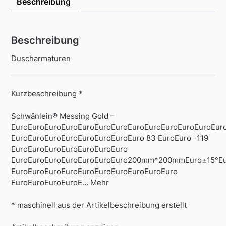
Beschreibung
Beschreibung
Duscharmaturen
Kurzbeschreibung *
Schwänlein® Messing Gold –
EuroEuroEuroEuroEuroEuroEuroEuroEuroEuroEuroEuroEur
EuroEuroEuroEuroEuroEuroEuroEuro 83 EuroEuro -119
EuroEuroEuroEuroEuroEuroEuro
EuroEuroEuroEuroEuroEuroEuro200mm*200mmEuro±15°Eu
EuroEuroEuroEuroEuroEuroEuroEuroEuroEuro
EuroEuroEuroEuroE… Mehr
* maschinell aus der Artikelbeschreibung erstellt