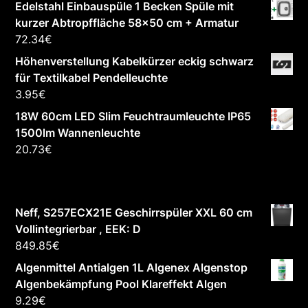
Edelstahl Einbauspüle 1 Becken Spüle mit
kurzer Abtropffläche 58x50 cm + Armatur
72.34
€
Höhenverstellung Kabelkürzer eckig schwarz
für Textilkabel Pendelleuchte
3.95
€
18W 60cm LED Slim Feuchtraumleuchte IP65
1500lm Wannenleuchte
20.73
€
Neff, S257ECX21E Geschirrspüler XXL 60 cm
Vollintegrierbar , EEK: D
849.85
€
Algenmittel Antialgen 1L Algenex Algenstop
Algenbekämpfung Pool Klareffekt Algen
9.29
€