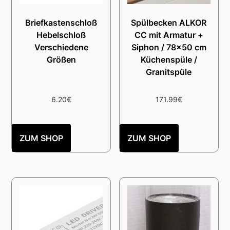
Briefkastenschloß
Spülbecken ALKOR
Hebelschloß
CC mit Armatur +
Verschiedene
Siphon / 78×50 cm
Größen
Küchenspüle /
Granitspüle
6.20
€
171.99
€
ZUM SHOP
ZUM SHOP