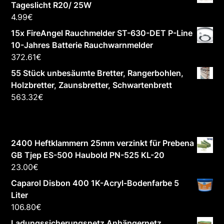
Tageslicht R20/ 25W
4.99
€
15x FireAngel Rauchmelder ST-630-DET P-Line
10-Jahres Batterie Rauchwarnmelder
372.61
€
55 Stück unbesäumte Bretter, Rangerbohlen,
Holzbretter, Zaunsbretter, Schwartenbrett
563.32
€
2400 Heftklammern 25mm verzinkt für Prebena
GB Tjep ES-500 Haubold PN-525 KL-20
23.00
€
Caparol Disbon 400 1K-Acryl-Bodenfarbe 5
Liter
106.80
€
Ladungssicherungsnetz Anhängernetz